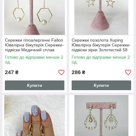
Сережки гіпоалергенні Fallon
Сережки позолота Xuping
Ювелірна біжутерія Сережки-
Ювелірна біжутерія Сережки-
підвіски Медичний сплав
підвіски зірки Золотистий 58
Золотистий 63 мм S15286
мм S15279
Готово до відправки менше 2
Готово до відправки менше 2
од.
од.
247
286
₴
₴
Купити
Купити