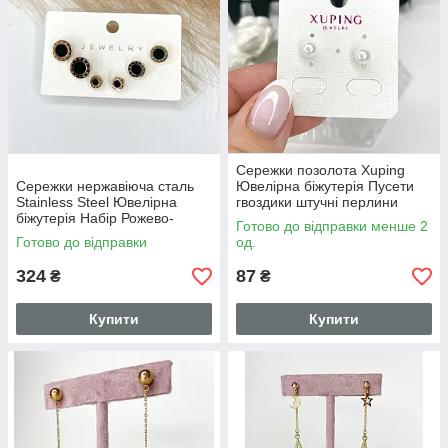
Сережки позолота Xuping
Сережки нержавіюча сталь
Ювелірна біжутерія Пусети
Stainless Steel Ювелірна
гвоздики штучні перлини
біжутерія Набір Рожево-
Золотистий 6 мм S15294
Готово до відправки менше 2
золотисті 10 мм 8 мм 6 мм
Готово до відправки
од.
324
87
₴
₴
Купити
Купити