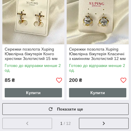
Сережки позолота Xuping
Сережки позолота Xuping
Ювелірна біжутерія Конго
Ювелірна біжутерія Класичні
хрестики Золотистий 15 мм
з камінням Золотистий 12 мм
S15221
S15220
Готово до відправки менше 2
Готово до відправки менше 2
од.
од.
85
200
₴
₴
Купити
Купити
Показати ще
1
/ 12