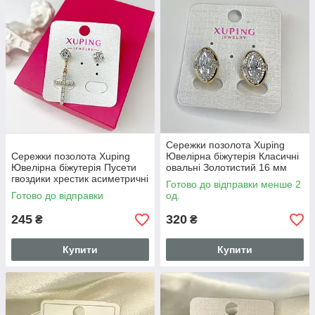
Сережки позолота Xuping
Сережки позолота Xuping
Ювелірна біжутерія Класичні
Ювелірна біжутерія Пусети
овальні Золотистий 16 мм
гвоздики хрестик асиметричні
S15242
Готово до відправки менше 2
Золотистий 35 мм S15245
Готово до відправки
од.
245
320
₴
₴
Купити
Купити