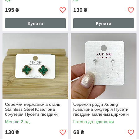
195
130
₴
₴
Купити
Купити
Сережки нержавіюча сталь
Сережки родій Xuping
Stainless Steel Ювелірна
Ювелірна біжутерія Пусети
біжутерія Пусети гвоздики
гвоздики маленькі цирконій
Золотистий 12 мм S15256
Сріблястий 3.5 мм S15255
Менше 2 од.
Готово до відправки
130
68
₴
₴