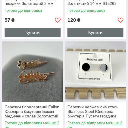
гвоздики Золотистий 3 мм
Золотистий 14 мм S15263
S15266
Готово до відправки
Готово до відправки
57
120
₴
₴
Купити
Купити
Сережки гіпоалергенні Fallon
Сережки нержавіюча сталь
Ювелірна біжутерія Бокові
Stainless Steel Ювелірна
Медичний сплав Золотистий
біжутерія Пусети гвоздики
18 мм S15261
Золотистий 11 мм S15259
Готово до відправки менше 2
Готово до відправки менше 2
од.
од.