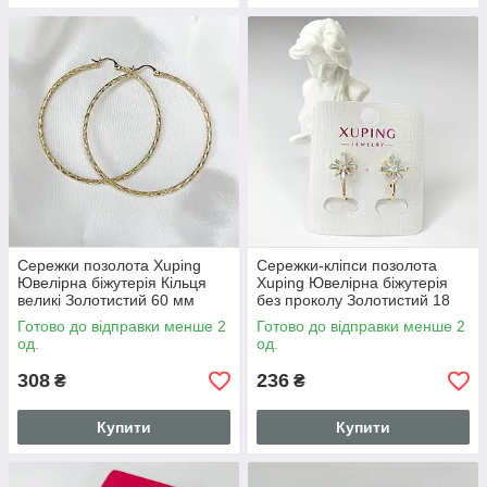
Сережки позолота Xuping
Сережки-кліпси позолота
Ювелірна біжутерія Кільця
Xuping Ювелірна біжутерія
великі Золотистий 60 мм
без проколу Золотистий 18
S15251
мм S15246
Готово до відправки менше 2
Готово до відправки менше 2
од.
од.
308
236
₴
₴
Купити
Купити