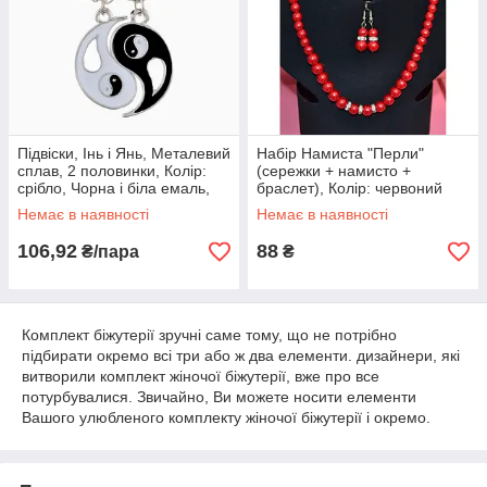
Підвіски, Інь і Янь, Металевий
Набір Намиста "Перли"
сплав, 2 половинки, Колір:
(сережки + намисто +
срібло, Чорна і біла емаль,
браслет), Колір: червоний
43.3 см
Немає в наявності
Немає в наявності
106,92
88
₴/пара
₴
Комплект біжутерії зручні саме тому, що не потрібно
підбирати окремо всі три або ж два елементи. дизайнери, які
витворили комплект жіночої біжутерії, вже про все
потурбувалися. Звичайно, Ви можете носити елементи
Вашого улюбленого комплекту жіночої біжутерії і окремо.