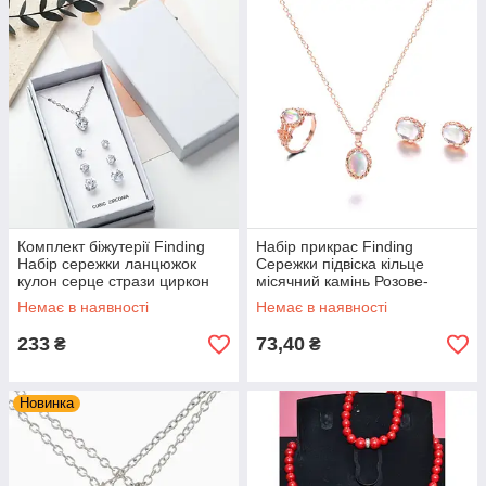
Комплект біжутерії Finding
Набір прикрас Finding
Набір сережки ланцюжок
Сережки підвіска кільце
кулон серце стрази циркон
місячний камінь Розове-
подарункова упаковка Срібло
золото 48 см - 1.3 см
Немає в наявності
Немає в наявності
233
73,40
₴
₴
Новинка