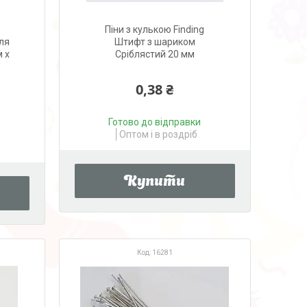
Піни з кулькою Finding
ля
Штифт з шариком
м x
Сріблястий 20 мм
0,38 ₴
Готово до відправки
Оптом і в роздріб
Купити
16281