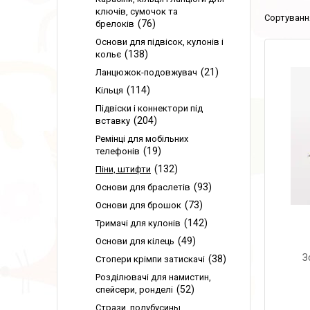
ключів, сумочок та
76
брелоків
Основи для підвісок, кулонів і
138
кольє
21
Ланцюжок-подовжувач
114
Кільця
Підвіски і коннектори під
204
вставку
Ремінці для мобільних
19
телефонів
132
Піни, штифти
93
Основи для браслетів
73
Основи для брошок
142
Тримачі для кулонів
49
Основи для кілець
З
38
Стопери крімпи затискачі
Розділювачі для намистин,
52
спейсери, ронделі
Стрази, полубусины,