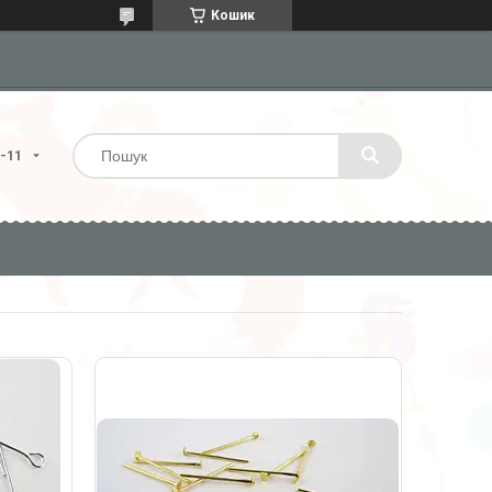
Кошик
4-11
52