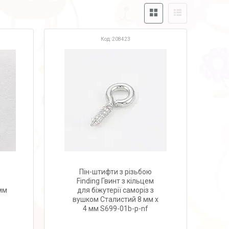
208423
Пін-штифти з різьбою
Finding Гвинт з кільцем
мм
для біжутерії cаморіз з
вушком Сталистий 8 мм x
4 мм S699-01b-p-nf