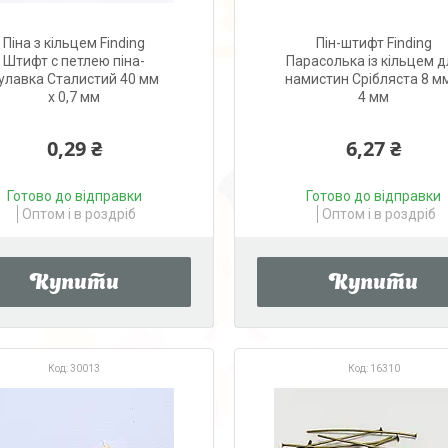
Піна з кільцем Finding
Пін-штифт Finding
Штифт с петлею піна-
Парасолька із кільцем д
улавка Сталистий 40 мм
намистин Срібляста 8 м
x 0,7 мм
4 мм
0,29 ₴
6,27 ₴
Готово до відправки
Готово до відправки
Оптом і в роздріб
Оптом і в роздріб
Купити
Купити
30013
16310