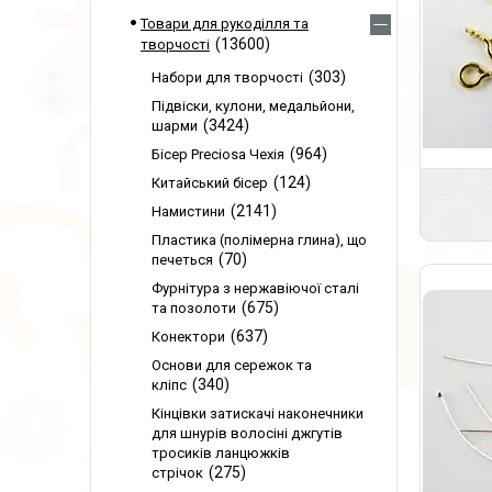
Товари для рукоділля та
13600
творчості
303
Набори для творчості
Підвіски, кулони, медальйони,
3424
шарми
964
Бісер Preciosa Чехія
124
Китайський бісер
2141
Намистини
Пластика (полімерна глина), що
70
печеться
Фурнітура з нержавіючої сталі
675
та позолоти
637
Конектори
Основи для сережок та
340
кліпс
Кінцівки затискачі наконечники
для шнурів волосіні джгутів
тросиків ланцюжків
275
стрічок