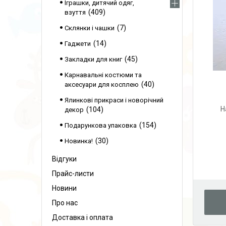
Іграшки, дитячий одяг,
409
взуття
7
Склянки і чашки
14
Гаджети
45
Закладки для книг
Карнавальні костюми та
40
аксесуари для косплею
Ялинкові прикраси і новорічний
Н
104
декор
154
Подарункова упаковка
30
Новинка!
Відгуки
Прайс-листи
Новини
Про нас
Доставка і оплата