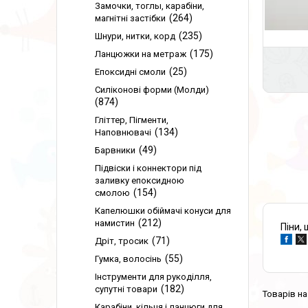
Замочки, тоглы, карабіни,
264
магнітні застібки
235
Шнури, нитки, корд
175
Ланцюжки на метраж
25
Епоксидні смоли
Силіконові форми (Молди)
874
Гліттер, Пігменти,
134
Наповнювачі
49
Барвники
Підвіски і коннектори під
заливку епоксидною
154
смолою
Капелюшки обіймачі конуси для
212
намистин
Піни,
71
Дріт, тросик
55
Гумка, волосінь
Інструменти для рукоділля,
182
супутні товари
Карабіни, кільця і ланцюги для