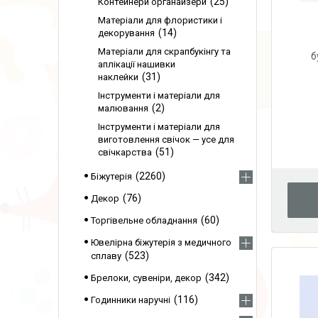
25
Контейнери органайзери
Матеріали для флористики і
14
декорування
Матеріали для скрапбукінгу та
б
аплікації нашивки
31
наклейки
Інструменти і матеріали для
2
малювання
Інструменти і матеріали для
виготовлення свічок — усе для
51
свічкарства
2260
Біжутерія
76
Декор
60
Торгівельне обладнання
Ювелірна біжутерія з медичного
523
сплаву
342
Брелоки, сувеніри, декор
116
Годинники наручні