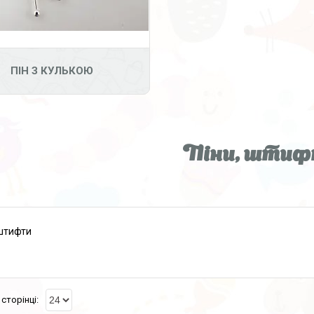
ПІН З КУЛЬКОЮ
Піни, шти
 штифти