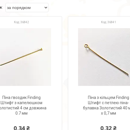
36842
36841
Піна гвоздик Finding
Піна з кільцем Finding
Штифт з капелюшком
Штифт с петлею піна-
олотистий 4 см довжина
булавка Золотистий 40 
0.7 мм
x 0,7 мм
0,34 ₴
0,32 ₴