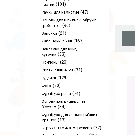
101
паєтки
47
Рамки для намистин
Основи для шпильок, обручів,
96
гребінців...
21
Запонки
167
Кабошони, лінзи
Закладки для книг,
33
куточки
20
Понпоны
31
Скляні пляшечки
129
Гудзики
50
Фетр
74
Фурнітура різна
Основи для вишивання
84
бісером
Фурнітура для ляльок і м'яких
13
іграшок
77
Стрічка, тасьма, мережево