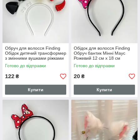
Обруч для волосся Finding
Обідок для волосся Finding
Обідок дитячий трансформер
Обруч бантик Мінні Маус
з змінними вушками ріжками
Рожевий 12 см х 18 см
короною Білий матовий 14.5
Готово до відправки
Готово до відправки
см х 12.5 см х 0.6 см
122
20
₴
₴
Купити
Купити