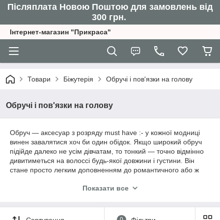
Післяплата Новою Поштою для замовлень від
300 грн.
Інтернет-магазин "Прикраса"
Товари
Біжутерія
Обручі і пов'язки на голову
Обручі і пов'язки на голову
Обруч ― аксесуар з розряду must have :- у кожної модниці
винен завалятися хоч би один обідок. Якщо широкий обруч
підійде далеко не усім дівчатам, то тонкий ― точно відмінно
дивитиметься на волоссі будь-якої довжини і густини. Він
стане просто легким доповненням до романтичного або ж
спокусливого образу.
Показати все
Обруч ― аксесуар з розряду must have: ― у кожної модниці
повинен завалятися хоча б один обідок. Якщо широкий обруч
підійде далеко не всім дівчатам, то тонкий ― точно відмінно
Сортування
0
Фільтри