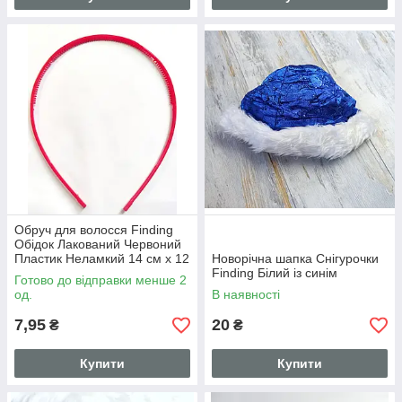
Обруч для волосся Finding
Обідок Лакований Червоний
Пластик Неламкий 14 см х 12
Новорічна шапка Снігурочки
см х 0.3 см
Finding Білий із синім
Готово до відправки менше 2
од.
В наявності
7,95
20
₴
₴
Купити
Купити