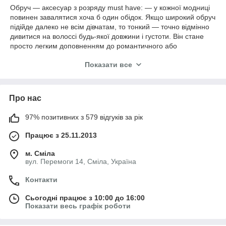
Обруч ― аксесуар з розряду must have: ― у кожної модниці
повинен завалятися хоча б один обідок. Якщо широкий обруч
підійде далеко не всім дівчатам, то тонкий ― точно відмінно
дивитися на волоссі будь-якої довжини і густоти. Він стане
просто легким доповненням до романтичного або
спокусливого образу.
Показати все
Обручі відмінно тримають волосся, вони дуже практичні для
тих, хто любить ходити з розпущеною шевелюрою: не
дозволяють волоссю лізти в обличчя. Що стосується
Про нас
матеріалу для їх виготовлення, то дизайнерам надано поле
для фантазії ― обручі можуть бути з оксамиту, шкіри,
трикотажу, пластика, металу. Зустрічаються також пов'язані
97% позитивних з 579 відгуків за рік
обручі! Так що покупцям вже точно є з чого вибрати.
Працює з 25.11.2013
Обручі носять навколо голови, а справжнє призначення цього
аксесуара ― притримувати неслухняне волосся разом, не
м. Сміла
дозволяти їм спадати на обличчя. Вони вже давно в моді,
вул. Перемоги 14, Сміла, Україна
адже ще в давнину жінки одягали на голову прабатьків
обручів ― стрічки, діадеми, вінці, "налобники". Традиційно їх
Контакти
ткали з шовку, оксамиту або парчі.
Сьогодні працює з 10:00 до 16:00
Але в наш час обручі просто на піку своєї популярності.
Показати весь графік роботи
Зіграла в їх користь відома Періс Хілтон. Вона до обручів
проявила прямо-таки надзвичайну любов. З цього і пішло