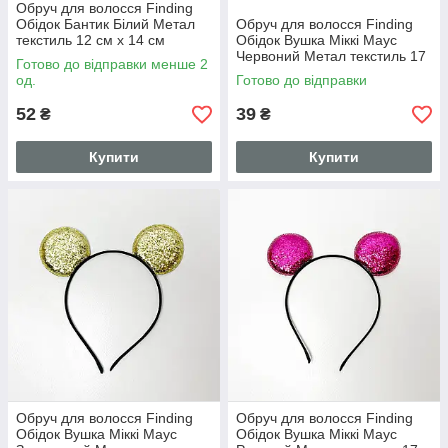
Обруч для волосся Finding
Обідок Бантик Білий Метал
Обруч для волосся Finding
текстиль 12 см х 14 см
Обідок Вушка Міккі Маус
о001118
Червоний Метал текстиль 17
Готово до відправки менше 2
см х 17 см о001114
од.
Готово до відправки
52
39
₴
₴
Купити
Купити
Обруч для волосся Finding
Обруч для волосся Finding
Обідок Вушка Міккі Маус
Обідок Вушка Міккі Маус