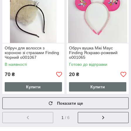
Обруч для волосся з
Обруч вушка Мікі Маус
короною зі стразами Finding
Finding Яскраво-рожевий
Чорний о001067
о001065
В наявності
Готово до відправки
70
20
₴
₴
Купити
Купити
Показати ще
1
/ 6