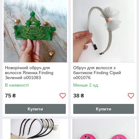
Новорічний обруч для
Обруч для волосся з
волосся Ялинка Finding
бантиком Finding Сірий
Зелений о001083
о001076
В наявності
Менше 2 од.
75
38
₴
₴
Купити
Купити