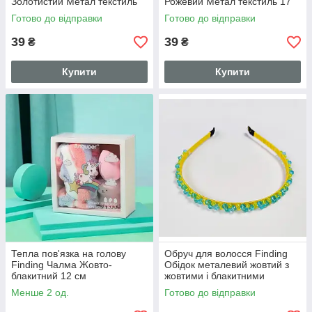
Золотистий Метал текстиль
Рожевий Метал текстиль 17
17 см х 17 см о001110
см х 17 см о001109
Готово до відправки
Готово до відправки
39
39
₴
₴
Купити
Купити
Тепла пов'язка на голову
Обруч для волосся Finding
Finding Чалма Жовто-
Обідок металевий жовтий з
блакитний 12 см
жовтими і блакитними
намистинами
Менше 2 од.
Готово до відправки