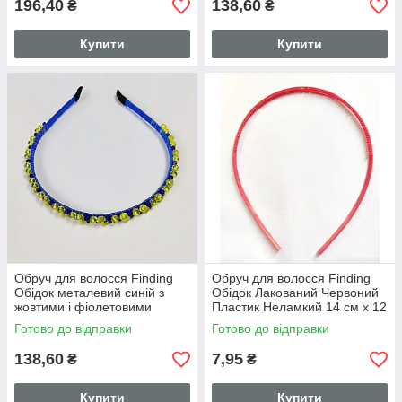
196,40
138,60
₴
₴
Купити
Купити
Обруч для волосся Finding
Обруч для волосся Finding
Обідок металевий синій з
Обідок Лакований Червоний
жовтими і фіолетовими
Пластик Неламкий 14 см х 12
намистини
см х 0.3 см
Готово до відправки
Готово до відправки
138,60
7,95
₴
₴
Купити
Купити