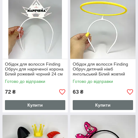
Підходять обручі до будь-якого типу обличчя. Відмінно
виглядають і з класичним одягом, і зі спортивним костюмом,
придатні для всіх сезонів ― і під легку накидку, і під шубку, а
тому краще всього придбайте відразу кілька різних за
текстурою, фактурою і кольором.
Обідок для волосся Finding
Обідок для волосся Finding
Обруч для нареченої корона
Обруч дитячий німб
Білий рожевий чорний 24 см
янгольський Білий жовтий
х 15.5 см х 0.5 см
16.5 см х 16.5 см х 16.5 см
Готово до відправки
Готово до відправки
72
63
₴
₴
Купити
Купити