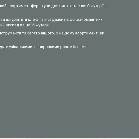
кий асортимент фурнітури для виготовлення біжутерії, а
та шнурів, від клею та інструментів до різноманітних
й вигляд вашої біжутерії.
інструменти та багато іншого. У нашому асортименті ви
удьте унікальними та виразними разом із нами!