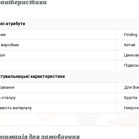
рактеристики
ні атрибути
ник
Finding
а виробник
Китай
іал
Цинков
Підвіск
тувальницькі характеристики
сування
Для біж
 отвору
Кругла
ивість матеріалу
Непроз
ормація для замовлення