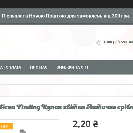
Післяплата Новою Поштою для замовлень від 300 грн.
+380 (93) 593-8
А І ОПЛАТА
ПРО НАС
ЗНИЖКИ ТА ОПТ
віска Finding Кулон квітка Античне срібло
2,20 ₴
ИНКА