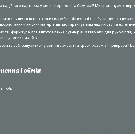
 надійного партнера у світі творчості та біжутерії! Ми пропонуємо широ
 унікальних та неповторних виробів: від кулонів та бусин до ланцюжків 
ористанням якісних матеріалів, що гарантує вам надійність та естетични
ості: фурнітура для виготовлення сувенірів, матеріали для рукоділля, 
ння чудових виробів.
вольте собі зануритися у світ творчості та краси разом з "Прикраса"! Б
нення і обмін
 і обмін