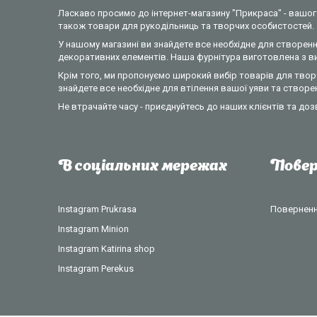
Ласкаво просимо до інтернет-магазину "Прикраса" - вашого
також товари для рукодільниць та творчих особистостей.
У нашому магазині ви знайдете все необхідне для створення
декоративних елементів. Наша фурнітура виготовлена з вик
Крім того, ми пропонуємо широкий вибір товарів для творч
знайдете все необхідне для втілення вашої уяви та створе
Не втрачайте часу - приєднуйтесь до наших клієнтів та доз
В соціальних мережах
Повер
Instagram Prukrasa
Повернення
Instagram Minion
Instagram Katirina shop
Instagram Perekus