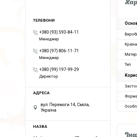
Ха
Основ
+380 (93) 593-84-11
Вироб
Менеджер
Країн
+380 (97) 806-11-71
Матер
Менеджер
Тип
+380 (99) 197-99-29
Корис
Директор
Засто
Форма
вул. Перемоги 14, Сміла,
Особл
Україна
Інф