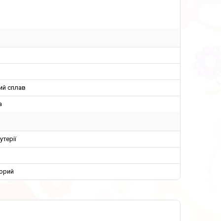
ий сплав
а
утерії
орий