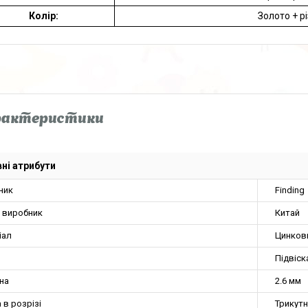
Колір:
Золото + р
рактеристики
ні атрибути
ник
Finding
а виробник
Китай
іал
Цинков
Підвіск
на
2.6 мм
в розрізі
Трикут