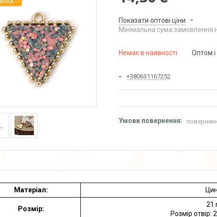
ИНКА
Показати оптові ціни
Мінімальна сума замовлення н
Немає в наявності
Оптом і
+380631167252
поверненн
Матеріал:
Цин
21
Розмір:
Розмір отвір: 