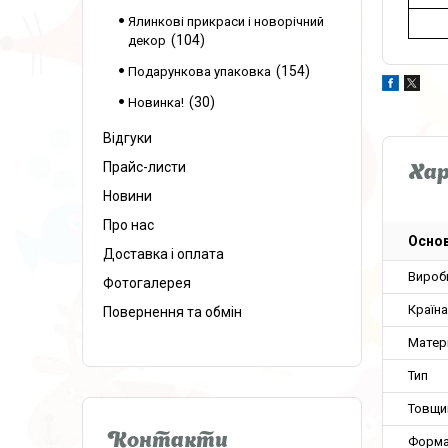
Ялинкові прикраси і новорічний
104
декор
154
Подарункова упаковка
30
Новинка!
Відгуки
Прайс-листи
Ха
Новини
Про нас
Основ
Доставка і оплата
Вироб
Фотогалерея
Країн
Повернення та обмін
Матер
Тип
Товщи
Контакти
Форма 