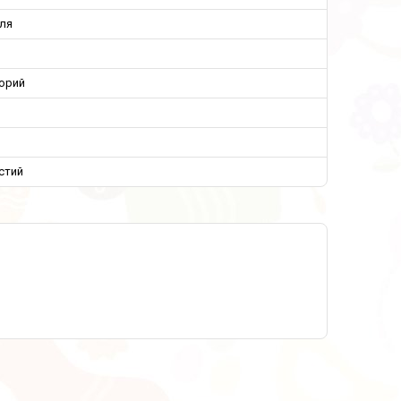
лля
орий
стий