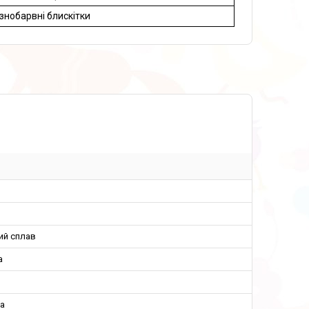
ізнобарвні блискітки
ий сплав
а
на