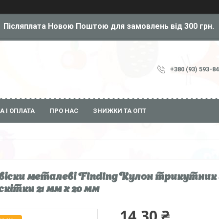
Післяплата Новою Поштою для замовлень від 300 грн.
+380 (93) 593-8
А І ОПЛАТА
ПРО НАС
ЗНИЖКИ ТА ОПТ
віски металеві Finding Кулон трикутник
скітки 21 мм x 20 мм
14,30 ₴