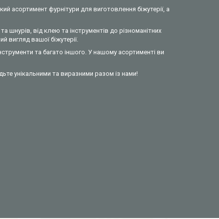
кий асортимент фурнітури для виготовлення біжутерії, а
та шнурів, від клею та інструментів до різноманітних
й вигляд вашої біжутерії.
інструменти та багато іншого. У нашому асортименті ви
удьте унікальними та виразними разом із нами!