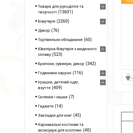
НОВ
Товари для рукоділля та
13601
творчості
2260
Біжутерія
76
Декор
60
Торгівельне обладнання
Ювелірна біжутерія з медичного
523
сплаву
342
Брелоки, сувеніри, декор
116
Годинники наручні
Іграшки, дитячий одяг,
409
взуття
7
Склянки і чашки
14
Гаджети
45
Закладки для книг
Карнавальні костюми та
40
аксесуари для косплею