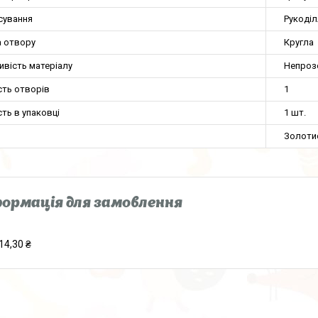
сування
Рукоді
 отвору
Кругла
ивість матеріалу
Непроз
сть отворів
1
сть в упаковці
1 шт.
Золоти
ормація для замовлення
14,30 ₴