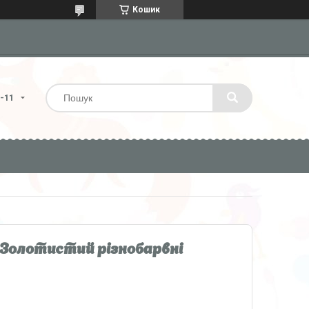
Кошик
4-11
 Золотистий різнобарвні