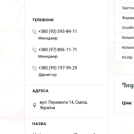
Засто
Форма
Особл
+380 (93) 593-84-11
Кількі
Менеджер
Кількі
+380 (97) 806-11-71
Менеджер
Колір
+380 (99) 197-99-29
Директор
Інф
вул. Перемоги 14, Сміла,
Ціна:
Україна