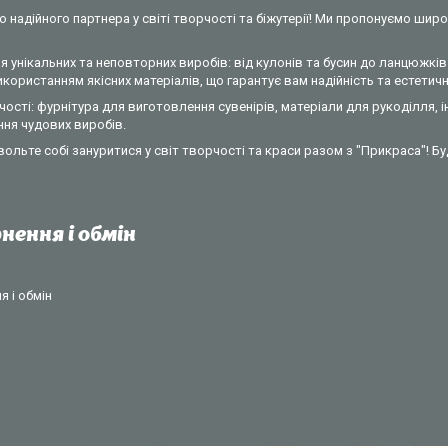
 надійного партнера у світі творчості та біжутерії! Ми пропонуємо широ
 унікальних та неповторних виробів: від кулонів та бусин до ланцюжків 
ористанням якісних матеріалів, що гарантує вам надійність та естетични
ості: фурнітура для виготовлення сувенірів, матеріали для рукоділля, 
ння чудових виробів.
вольте собі зануритися у світ творчості та краси разом з "Прикраса"! Б
нення і обмін
 і обмін