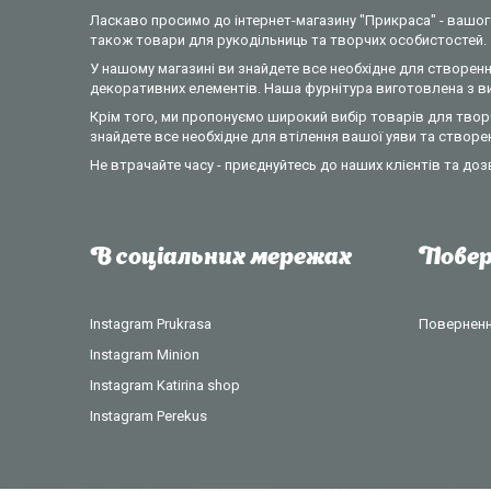
Ласкаво просимо до інтернет-магазину "Прикраса" - вашого
також товари для рукодільниць та творчих особистостей.
У нашому магазині ви знайдете все необхідне для створення
декоративних елементів. Наша фурнітура виготовлена з вик
Крім того, ми пропонуємо широкий вибір товарів для творч
знайдете все необхідне для втілення вашої уяви та створе
Не втрачайте часу - приєднуйтесь до наших клієнтів та доз
В соціальних мережах
Повер
Instagram Prukrasa
Повернення
Instagram Minion
Instagram Katirina shop
Instagram Perekus