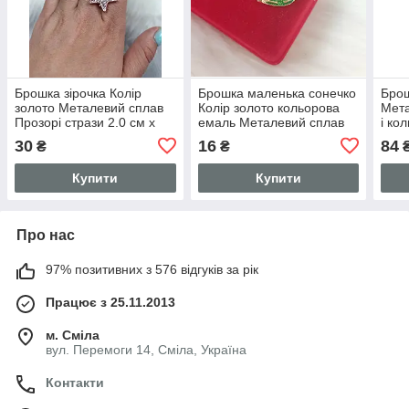
Брошка зірочка Колір
Брошка маленька сонечко
Брош
золото Металевий сплав
Колір золото кольорова
Мета
Прозорі стрази 2.0 см x
емаль Металевий сплав
і ко
2.0 см
1.7 см x 2.0 см Ціна за 1
3.0 
30
16
84
₴
₴
шт.
Купити
Купити
Про нас
97% позитивних з 576 відгуків за рік
Працює з 25.11.2013
м. Сміла
вул. Перемоги 14, Сміла, Україна
Контакти