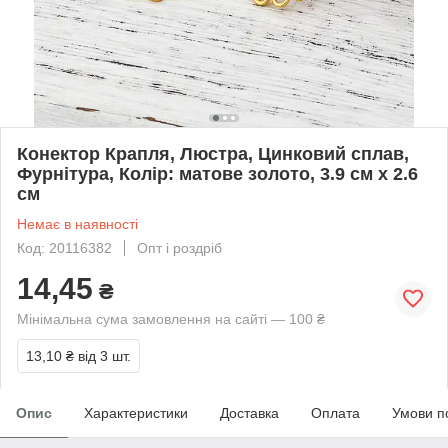
Конектор Крапля, Люстра, Цинковий сплав,
Фурнітура, Колір: матове золото, 3.9 см x 2.6
см
Немає в наявності
Код: 20116382
Опт і роздріб
14,45
₴
Мінімальна сума замовлення на сайті — 100 ₴
13,10 ₴
від 3 шт.
Опис
Характеристики
Доставка
Оплата
Умови п