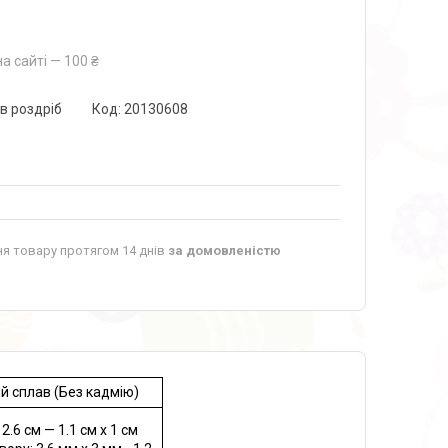
а сайті — 100 ₴
 в роздріб
Код:
20130608
я товару протягом 14 днів
за домовленістю
й сплав (Без кадмію)
 2.6 см — 1.1 см x 1 см