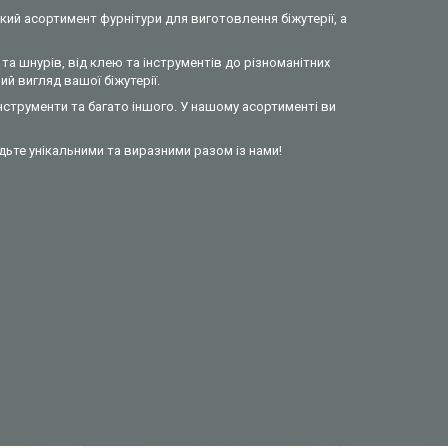
кий асортимент фурнітури для виготовлення біжутерії, а
та шнурів, від клею та інструментів до різноманітних
й вигляд вашої біжутерії.
інструменти та багато іншого. У нашому асортименті ви
удьте унікальними та виразними разом із нами!