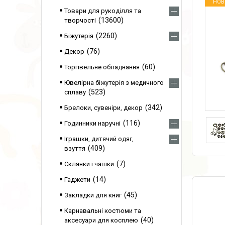
НОВ
Товари для рукоділля та
13600
творчості
2260
Біжутерія
76
Декор
60
Торгівельне обладнання
Ювелірна біжутерія з медичного
523
сплаву
342
Брелоки, сувеніри, декор
116
Годинники наручні
Іграшки, дитячий одяг,
409
взуття
7
Склянки і чашки
14
Гаджети
45
Закладки для книг
Карнавальні костюми та
40
аксесуари для косплею