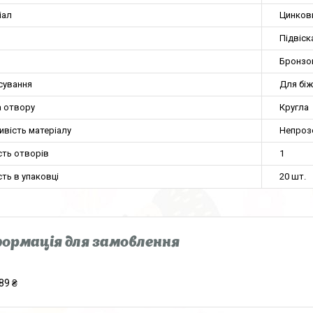
іал
Цинков
Підвіск
Бронзо
сування
Для біж
 отвору
Кругла
ивість матеріалу
Непроз
сть отворів
1
сть в упаковці
20 шт.
ормація для замовлення
89 ₴