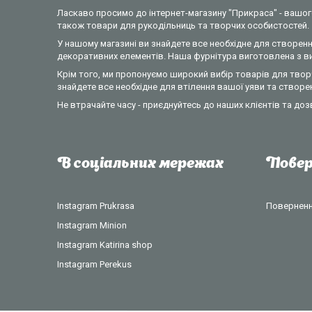
Ласкаво просимо до інтернет-магазину "Прикраса" - вашого
також товари для рукодільниць та творчих особистостей.
У нашому магазині ви знайдете все необхідне для створення
декоративних елементів. Наша фурнітура виготовлена з вик
Крім того, ми пропонуємо широкий вибір товарів для творч
знайдете все необхідне для втілення вашої уяви та створе
Не втрачайте часу - приєднуйтесь до наших клієнтів та доз
В соціальних мережах
Повер
Instagram Prukrasa
Повернення
Instagram Minion
Instagram Katirina shop
Instagram Perekus