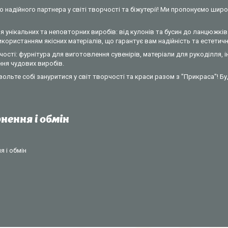
 надійного партнера у світі творчості та біжутерії! Ми пропонуємо широ
 унікальних та неповторних виробів: від кулонів та бусин до ланцюжків 
ористанням якісних матеріалів, що гарантує вам надійність та естетични
ості: фурнітура для виготовлення сувенірів, матеріали для рукоділля, 
ння чудових виробів.
вольте собі зануритися у світ творчості та краси разом з "Прикраса"! Б
нення і обмін
 і обмін