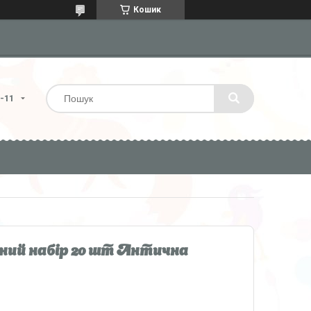
Кошик
4-11
аний набір 20 шт Антична