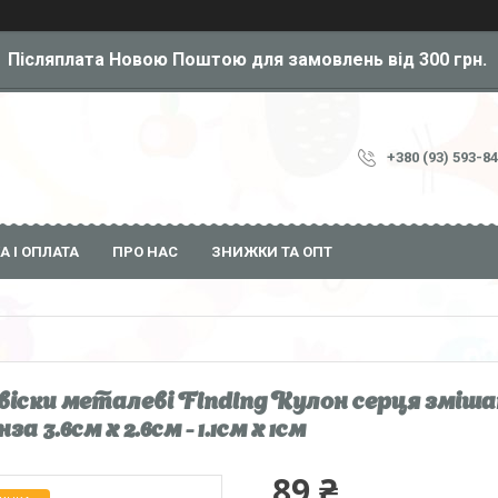
Післяплата Новою Поштою для замовлень від 300 грн.
+380 (93) 593-8
А І ОПЛАТА
ПРО НАС
ЗНИЖКИ ТА ОПТ
віски металеві Finding Кулон серця зміш
за 3.6см x 2.6см - 1.1см x 1см
89 ₴