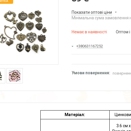
ИНКА
Показати оптові ціни
Мінімальна сума замовлення н
Немає в наявності
Оптом і
+380631167252
поверненн
Матеріал:
Цинкови
3.6 см x