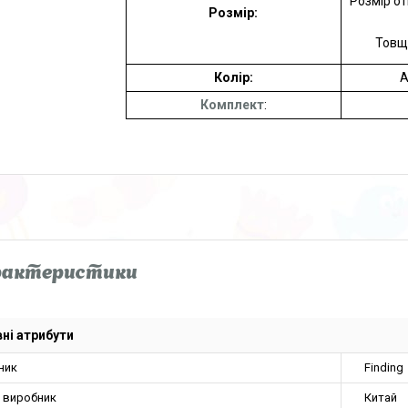
Розмір отв
Розмір:
Товщи
Колір:
А
Комплект
:
рактеристики
ні атрибути
ник
Finding
а виробник
Китай