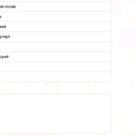
ий сплав
а
вий
утерії
орий