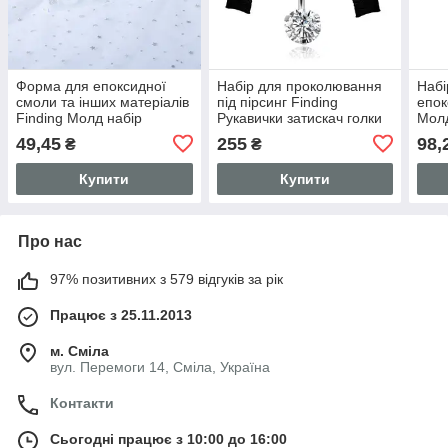
Форма для епоксидної
Набір для проколювання
Набі
смоли та інших матеріалів
під пірсинг Finding
епок
Finding Молд набір
Рукавички затискач голки
Молд
моделей для заколки
сережка банан для
ключ
49,45
255
98,
₴
₴
Білий 85 мм x 80 мм x 6
пірсингу пупа Сталистий
мм pw0001-245j
Купити
Купити
Про нас
97% позитивних з 579 відгуків за рік
Працює з 25.11.2013
м. Сміла
вул. Перемоги 14, Сміла, Україна
Контакти
Сьогодні працює з 10:00 до 16:00