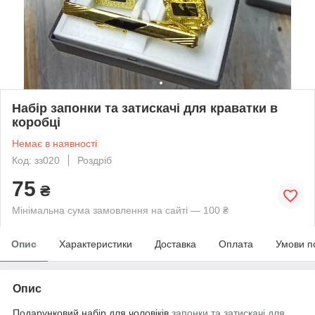
Набір запонки та затискачі для краватки в
коробці
Немає в наявності
Код: зз020
Роздріб
75
₴
Мінімальна сума замовлення на сайті — 100 ₴
Опис
Характеристики
Доставка
Оплата
Умови п
Опис
Подарунковий набір для чоловіків
запонки та затискачі для