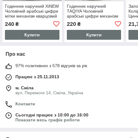
Годинник наручний XiNEW
Годинник наручний
Запо
Чоловічий арабські цифри
TAQIYA Чоловічий
Колі
мітки механізм кварцовий
арабські цифри механізм
Цинк
ремінець Еко-шкіра
кварцовий ремінець Еко-
15 м
240
220
21,
₴
₴
Коричневий
шкіра Коричневий
Ціна
Купити
Купити
Про нас
97% позитивних з 578 відгуків за рік
Працює з 25.11.2013
м. Сміла
вул. Перемоги 14, Сміла, Україна
Контакти
Сьогодні працює з 10:00 до 16:00
Показати весь графік роботи