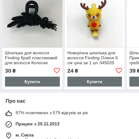
Шпилька для волосся
Новорічна шпилька для
Шпил
Finding Краб пластиковий
волосся Finding Оленя 6
Прик
для волосся Колоски
см ціна за 1 шт 345020
греб
Чорний 10 см х 6 см
Біли
30
24
39
₴
₴
3.8 
Купити
Купити
Про нас
97% позитивних з 579 відгуків за рік
Працює з 25.11.2013
м. Сміла