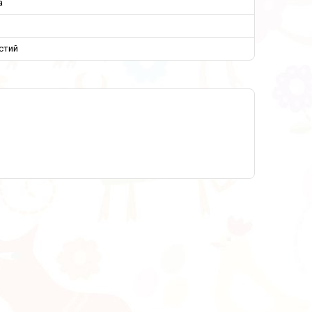
а
стий