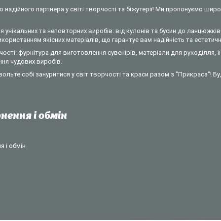
 надійного партнера у світі творчості та біжутерії! Ми пропонуємо широ
 унікальних та неповторних виробів: від кулонів та бусин до ланцюжків 
ористанням якісних матеріалів, що гарантує вам надійність та естетични
ості: фурнітура для виготовлення сувенірів, матеріали для рукоділля, 
ння чудових виробів.
вольте собі зануритися у світ творчості та краси разом з "Прикраса"! Б
нення і обмін
 і обмін