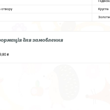
Підвіск
 отвору
Кругла
Золоти
ормація для замовлення
9,80 ₴