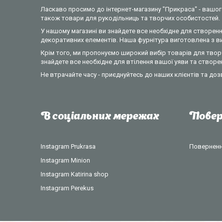
Ласкаво просимо до інтернет-магазину "Прикраса" - вашого
також товари для рукодільниць та творчих особистостей.
У нашому магазині ви знайдете все необхідне для створення
декоративних елементів. Наша фурнітура виготовлена з вик
Крім того, ми пропонуємо широкий вибір товарів для творч
знайдете все необхідне для втілення вашої уяви та створе
Не втрачайте часу - приєднуйтесь до наших клієнтів та доз
В соціальних мережах
Повер
Instagram Prukrasa
Повернення
Instagram Minion
Instagram Katirina shop
Instagram Perekus