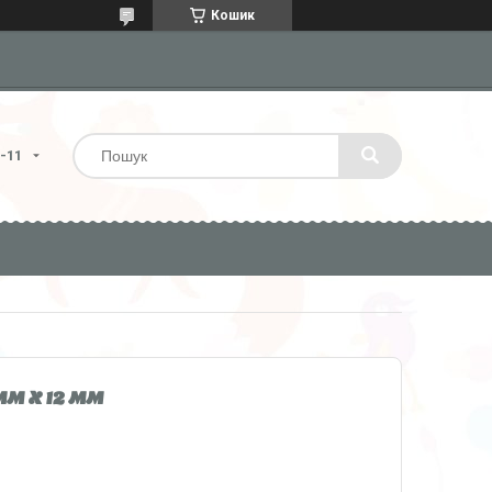
Кошик
4-11
м x 12 мм