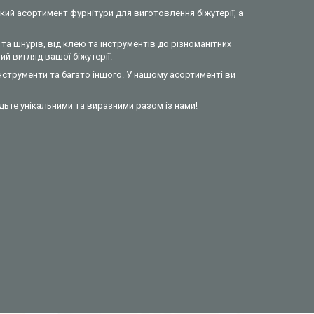
кий асортимент фурнітури для виготовлення біжутерії, а
та шнурів, від клею та інструментів до різноманітних
й вигляд вашої біжутерії.
інструменти та багато іншого. У нашому асортименті ви
удьте унікальними та виразними разом із нами!