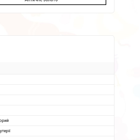
орий
утерії