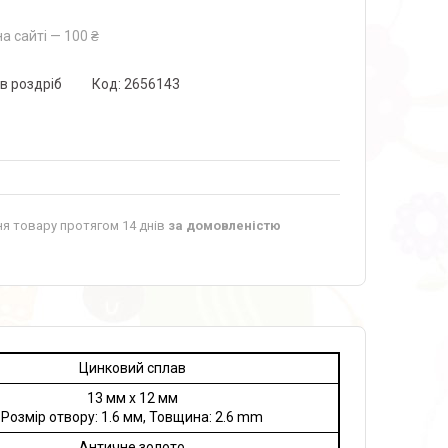
а сайті — 100 ₴
 в роздріб
Код:
2656143
я товару протягом 14 днів
за домовленістю
Цинковий сплав
13 мм x 12 мм
Розмір отвору: 1.6 мм, Товщина: 2.6 mm
Античне золото