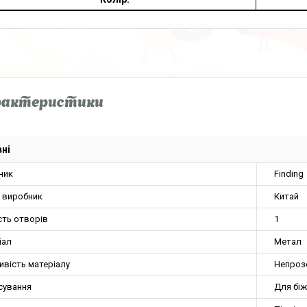
рактеристики
ні
ник
Finding
а виробник
Китай
сть отворів
1
іал
Метал
ивість матеріалу
Непроз
сування
Для біж