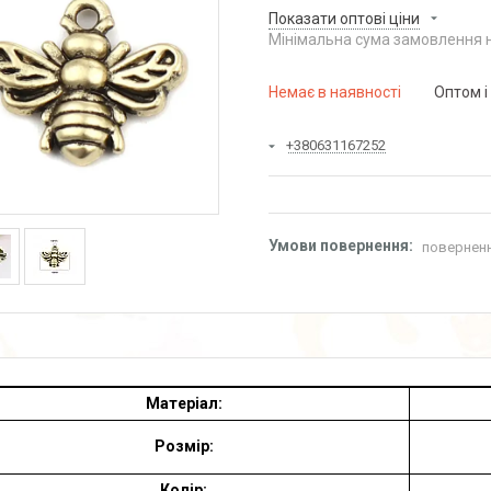
Показати оптові ціни
Мінімальна сума замовлення н
Немає в наявності
Оптом і
+380631167252
поверненн
Матеріал:
Розмір:
Колір: