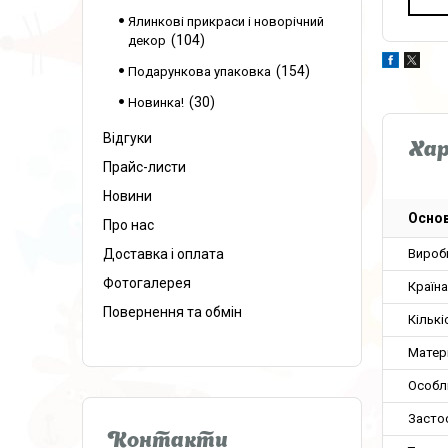
Ялинкові прикраси і новорічний
104
декор
154
Подарункова упаковка
30
Новинка!
Відгуки
Ха
Прайс-листи
Новини
Основ
Про нас
Доставка і оплата
Вироб
Фотогалерея
Країн
Повернення та обмін
Кількі
Матер
Особл
Засто
Контакти