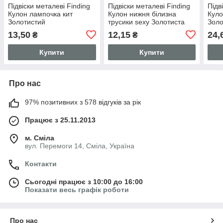
Підвіски металеві Finding
Підвіски металеві Finding
Підв
Кулон лампочка кит
Кулон нижня білизна
Куло
Золотистий
трусики sexy Золотиста
Золо
різнокольорова емаль 28
основа чорна емаль 20мм
32 м
13,50
12,15
24,
₴
₴
мм x 17 мм
x 12мм
Купити
Купити
Про нас
97% позитивних з 578 відгуків за рік
Працює з 25.11.2013
м. Сміла
вул. Перемоги 14, Сміла, Україна
Контакти
Сьогодні працює з 10:00 до 16:00
Показати весь графік роботи
Про нас