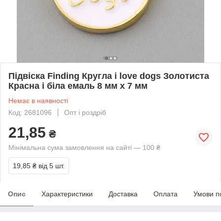
Підвіска Finding Кругла i love dogs Золотиста
Красна і біла емаль 8 мм x 7 мм
Немає в наявності
Код: 2681096
Опт і роздріб
21,85
₴
Мінімальна сума замовлення на сайті — 100 ₴
19,85 ₴
від 5 шт.
Опис
Характеристики
Доставка
Оплата
Умови п