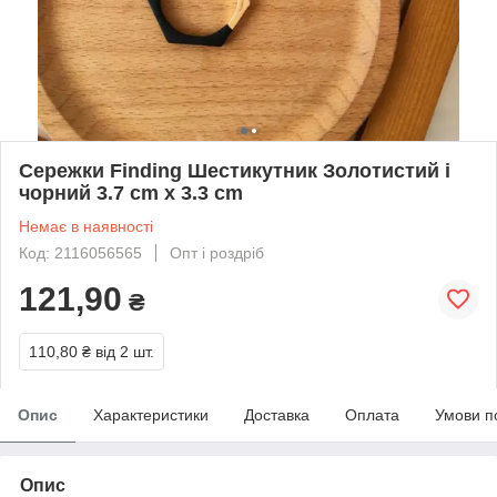
Сережки Finding Шестикутник Золотистий і
чорний 3.7 cm x 3.3 cm
Немає в наявності
Код: 2116056565
Опт і роздріб
121,90
₴
110,80 ₴
від 2 шт.
Опис
Характеристики
Доставка
Оплата
Умови п
Опис