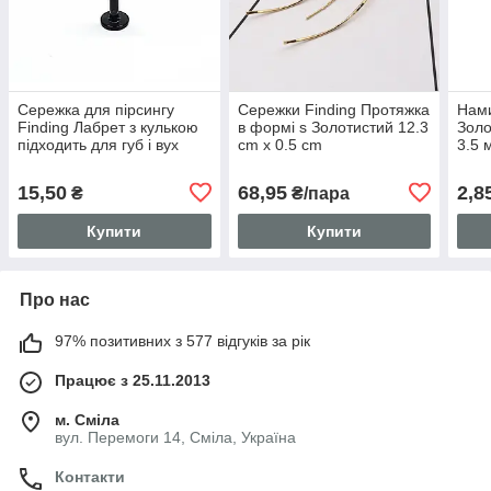
Сережка для пірсингу
Сережки Finding Протяжка
Нами
Finding Лабрет з кулькою
в формі s Золотистий 12.3
Золо
підходить для губ і вух
cm x 0.5 cm
3.5 
хірургічна сталь 316L
Чорний 12 мм x 3 мм
15,50
68,95
2,8
₴
₴/пара
Купити
Купити
Про нас
97% позитивних з 577 відгуків за рік
Працює з 25.11.2013
м. Сміла
вул. Перемоги 14, Сміла, Україна
Контакти