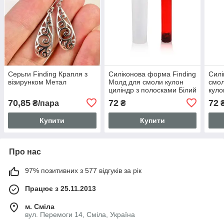
Серьги Finding Крапля з
Силіконова форма Finding
Силі
візирунком Метал
Молд для смоли кулон
смол
циліндр з полосками Білий
куло
51 мм x 13.5 мм KR
сер
70,85
72
72
₴/пара
₴
Біли
Купити
Купити
Про нас
97% позитивних з 577 відгуків за рік
Працює з 25.11.2013
м. Сміла
вул. Перемоги 14, Сміла, Україна