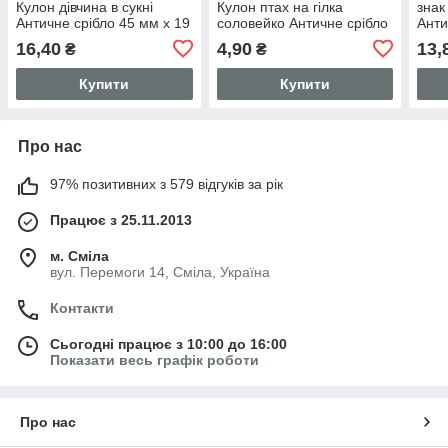
Кулон дівчина в сукні
Кулон птах на гілка
знак
Античне срібло 45 мм x 19
соловейко Античне срібло
Анти
мм
19 мм x 10 мм
мм
16,40
4,90
13,
₴
₴
Купити
Купити
Про нас
97% позитивних з 579 відгуків за рік
Працює з 25.11.2013
м. Сміла
вул. Перемоги 14, Сміла, Україна
Контакти
Сьогодні працює з 10:00 до 16:00
Показати весь графік роботи
Про нас