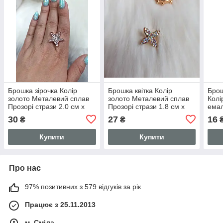
Брошка зірочка Колір
Брошка квітка Колір
Брош
золото Металевий сплав
золото Металевий сплав
Колі
Прозорі стрази 2.0 см x
Прозорі стрази 1.8 см x
емал
2.0 см
1.8 см
1.7 
30
27
16
₴
₴
шт.
Купити
Купити
Про нас
97% позитивних з 579 відгуків за рік
Працює з 25.11.2013
м. Сміла