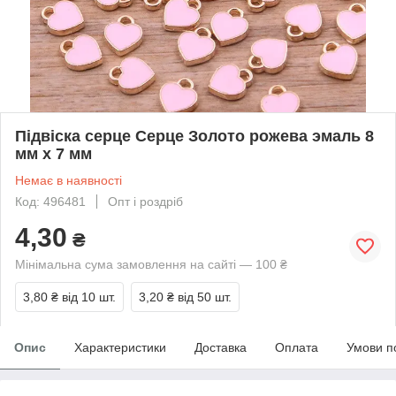
Підвіска серце Серце Золото рожева эмаль 8
мм x 7 мм
Немає в наявності
Код: 496481
Опт і роздріб
4,30
₴
Мінімальна сума замовлення на сайті — 100 ₴
3,80 ₴
від 10 шт.
3,20 ₴
від 50 шт.
Опис
Характеристики
Доставка
Оплата
Умови п