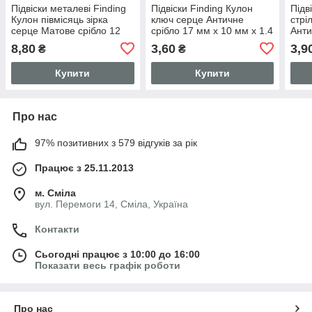
Підвіски металеві Finding
Підвіски Finding Кулон
Підв
Кулон півмісяць зірка
ключ серце Античне
стрі
серце Матове срібло 12
срібло 17 мм x 10 мм х 1.4
Анти
мм x 7 мм
мм
мм
8,80
3,60
3,9
₴
₴
Купити
Купити
Про нас
97% позитивних з 579 відгуків за рік
Працює з 25.11.2013
м. Сміла
вул. Перемоги 14, Сміла, Україна
Контакти
Сьогодні працює з 10:00 до 16:00
Показати весь графік роботи
Про нас