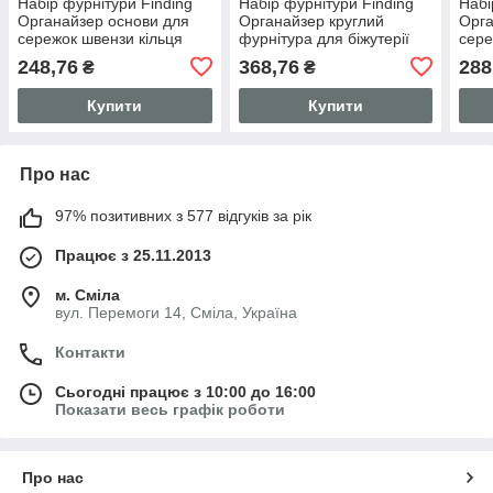
Набір фурнітури Finding
Набір фурнітури Finding
Набі
Органайзер основи для
Органайзер круглий
Орга
сережок швензи кільця
фурнітура для біжутерії
сере
Різного кольору
Золотистий
брас
248,76
368,76
288
₴
₴
Анти
Купити
Купити
Про нас
97% позитивних з 577 відгуків за рік
Працює з 25.11.2013
м. Сміла
вул. Перемоги 14, Сміла, Україна
Контакти
Сьогодні працює з 10:00 до 16:00
Показати весь графік роботи
Про нас