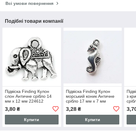
Всі умови повернення
Подібні товари компанії
Підвіска Finding Кулон
Підвіска Finding Кулон
Підв
слон Античне срібло 14
морський коник Античне
з кр
мм x 12 мм 224612
срібло 17 мм x 7 мм
сріб
3,80
3,28
3,7
₴
₴
Купити
Купити