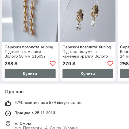
Сережки позолота Xuping
Сережки позолота Xuping
Сере
Підвіски з камінням
Підвіска полум'я з
Конг
Золото 50 мм S15097
каменем крапля Золото
14 
24 мм S15056
288
270
258
₴
₴
Купити
Купити
Про нас
97% позитивних з 579 відгуків за рік
Працює з 25.11.2013
м. Сміла
вул. Перемоги 14, Сміла, Україна