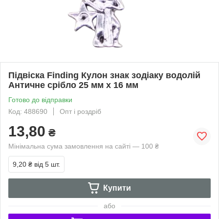
Підвіска Finding Кулон знак зодіаку водолій
Античне срібло 25 мм x 16 мм
Готово до відправки
Код: 488690
Опт і роздріб
13,80
₴
Мінімальна сума замовлення на сайті — 100 ₴
9,20 ₴
від 5 шт.
Купити
або