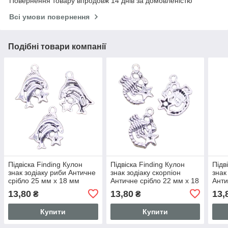
Повернення товару впродовж 14 днів за домовленістю
Всі умови повернення
Подібні товари компанії
Підвіска Finding Кулон
Підвіска Finding Кулон
Підв
знак зодіаку риби Античне
знак зодіаку скорпіон
знак
срібло 25 мм x 18 мм
Античне срібло 22 мм x 18
Анти
мм
мм
13,80
13,80
13,
₴
₴
Купити
Купити