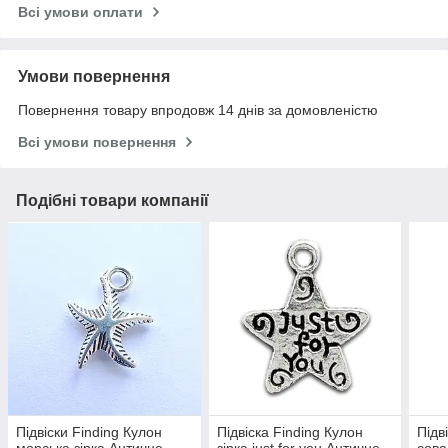
Всі умови оплати
Умови повернення
Повернення товару впродовж 14 днів за домовленістю
Всі умови повернення
Подібні товари компанії
Підвіски Finding Кулон
Підвіска Finding Кулон
Підв
морська зірка Античне
зірка just for you Античне
сова