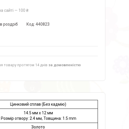
а сайті — 100 ₴
 в роздріб
Код:
440823
я товару протягом 14 днів
за домовленістю
Цинковий сплав (Без кадмію)
14.5 мм x 12 мм
озмір отвору: 2.4 мм, Товщина: 1.5 mm
Золото