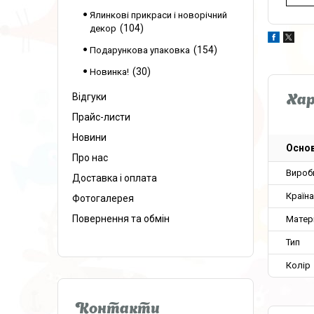
Ялинкові прикраси і новорічний
104
декор
154
Подарункова упаковка
30
Новинка!
Відгуки
Ха
Прайс-листи
Новини
Основ
Про нас
Вироб
Доставка і оплата
Країн
Фотогалерея
Повернення та обмін
Матер
Тип
Колір
Контакти