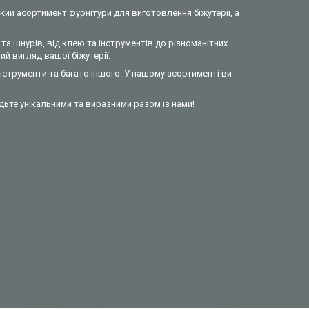
кий асортимент фурнітури для виготовлення біжутерії, а
та шнурів, від клею та інструментів до різноманітних
й вигляд вашої біжутерії.
інструменти та багато іншого. У нашому асортименті ви
удьте унікальними та виразними разом із нами!