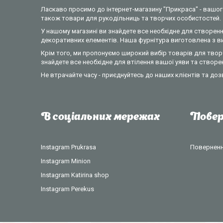
Ласкаво просимо до інтернет-магазину "Прикраса" - вашого
також товари для рукодільниць та творчих особистостей.
У нашому магазині ви знайдете все необхідне для створення
декоративних елементів. Наша фурнітура виготовлена з вик
Крім того, ми пропонуємо широкий вибір товарів для творч
знайдете все необхідне для втілення вашої уяви та створе
Не втрачайте часу - приєднуйтесь до наших клієнтів та доз
В соціальних мережах
Повер
Instagram Prukrasa
Повернення
Instagram Minion
Instagram Katirina shop
Instagram Perekus