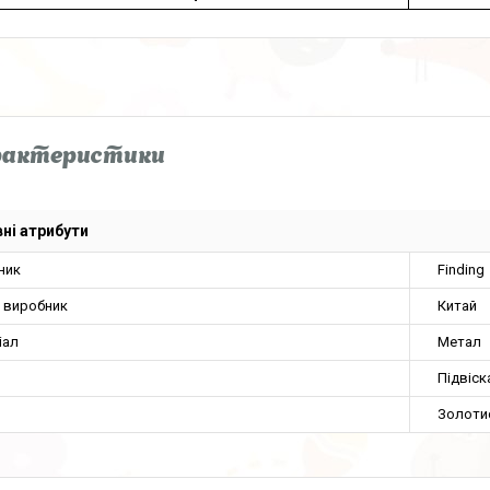
рактеристики
ні атрибути
ник
Finding
а виробник
Китай
іал
Метал
Підвіск
Золоти