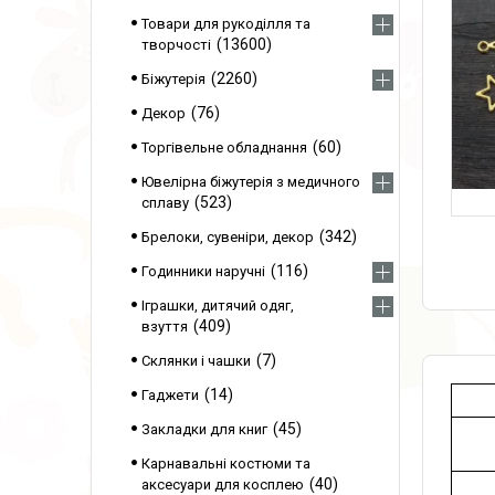
Товари для рукоділля та
13600
творчості
2260
Біжутерія
76
Декор
60
Торгівельне обладнання
Ювелірна біжутерія з медичного
523
сплаву
342
Брелоки, сувеніри, декор
116
Годинники наручні
Іграшки, дитячий одяг,
409
взуття
7
Склянки і чашки
14
Гаджети
45
Закладки для книг
Карнавальні костюми та
40
аксесуари для косплею