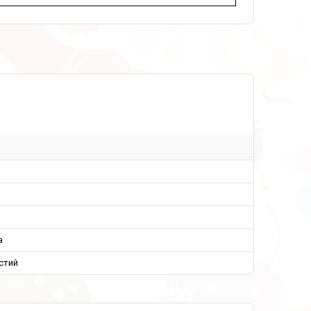
а
стий