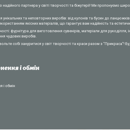
 надійного партнера у світі творчості та біжутерії! Ми пропонуємо широ
 унікальних та неповторних виробів: від кулонів та бусин до ланцюжків 
ористанням якісних матеріалів, що гарантує вам надійність та естетични
ості: фурнітура для виготовлення сувенірів, матеріали для рукоділля, 
ння чудових виробів.
вольте собі зануритися у світ творчості та краси разом з "Прикраса"! Б
нення і обмін
 і обмін