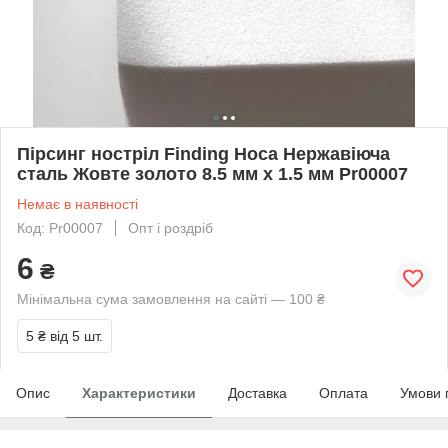
Пірсинг ностріл Finding Носа Нержавіюча
сталь Жовте золото 8.5 мм x 1.5 мм Pr00007
Немає в наявності
Код: Pr00007
Опт і роздріб
6
₴
Мінімальна сума замовлення на сайті — 100 ₴
5 ₴
від 5 шт.
Опис
Характеристики
Доставка
Оплата
Умови 