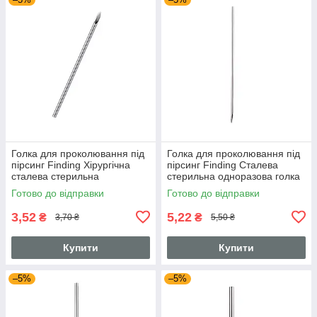
Голка для проколювання під
Голка для проколювання під
пірсинг Finding Хірургічна
пірсинг Finding Сталева
сталева стерильна
стерильна одноразова голка
одноразова голка 17G
20G Сталистий 0.8 мм
Готово до відправки
Готово до відправки
Сталистий 1.1 мм
3,52
5,22
₴
₴
3,70 ₴
5,50 ₴
Купити
Купити
–5%
–5%