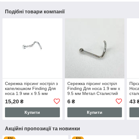
Подібні товари компанії
Сережка пірсинг ностріл з
Сережка пірсинг ностріл
Пірс
капелюшком Finding Для
Finding Для носа 1.9 мм х
Носа
носа 1.9 мм х 9.5 мм
9.5 мм Метал Сталистий
стал
нержавіюча сталь 316L
Pr00134
мм x
15,20
6
43
₴
₴
Сталистий Pr00243
Купити
Купити
Акційні пропозиції та новинки
–5%
–5%