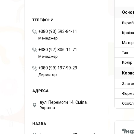
Основ
Вироб
+380 (93) 593-84-11
Країн
Менеджер
Матер
+380 (97) 806-11-71
Тип
Менеджер
Колір
+380 (99) 197-99-29
Корис
Директор
Засто
Форма
вул. Перемоги 14, Сміла,
Особл
Україна
Інф