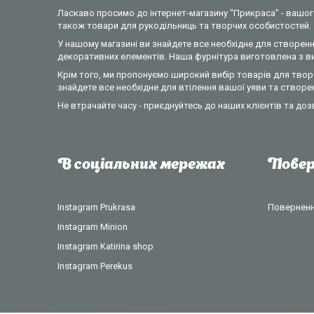
Ласкаво просимо до інтернет-магазину "Прикраса" - вашого
також товари для рукодільниць та творчих особистостей.
У нашому магазині ви знайдете все необхідне для створення
декоративних елементів. Наша фурнітура виготовлена з вик
Крім того, ми пропонуємо широкий вибір товарів для творч
знайдете все необхідне для втілення вашої уяви та створе
Не втрачайте часу - приєднуйтесь до наших клієнтів та доз
В соціальних мережах
Повер
Instagram Prukrasa
Повернення
Instagram Minion
Instagram Katirina shop
Instagram Perekus