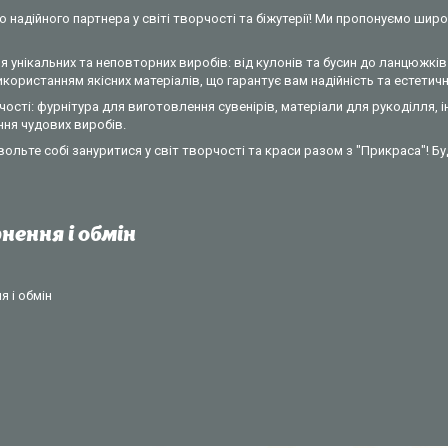
 надійного партнера у світі творчості та біжутерії! Ми пропонуємо широ
 унікальних та неповторних виробів: від кулонів та бусин до ланцюжків 
ористанням якісних матеріалів, що гарантує вам надійність та естетични
ості: фурнітура для виготовлення сувенірів, матеріали для рукоділля, 
ння чудових виробів.
вольте собі зануритися у світ творчості та краси разом з "Прикраса"! Б
нення і обмін
 і обмін