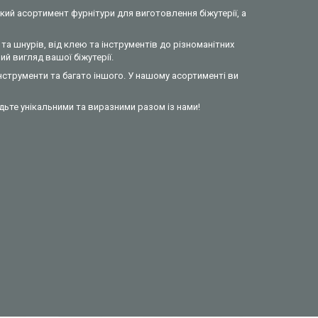
кий асортимент фурнітури для виготовлення біжутерії, а
та шнурів, від клею та інструментів до різноманітних
й вигляд вашої біжутерії.
інструменти та багато іншого. У нашому асортименті ви
удьте унікальними та виразними разом із нами!