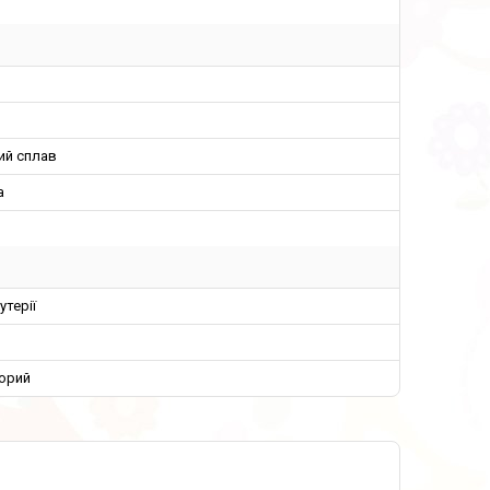
ий сплав
а
утерії
орий