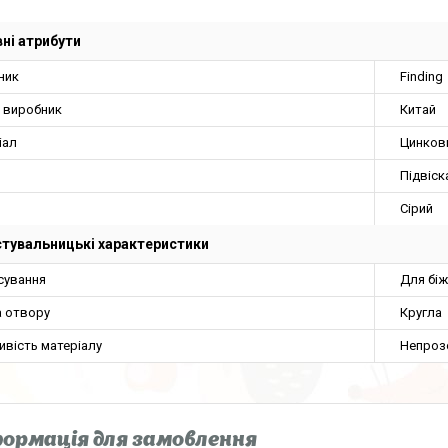
ні атрибути
ник
Finding
а виробник
Китай
іал
Цинков
Підвіск
Сірий
тувальницькі характеристики
сування
Для біж
 отвору
Кругла
ивість матеріалу
Непроз
ормація для замовлення