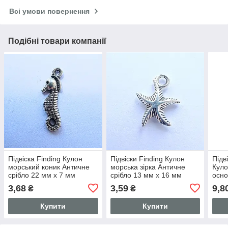
Всі умови повернення
Подібні товари компанії
Підвіска Finding Кулон
Підвіски Finding Кулон
Підв
морський коник Античне
морська зірка Античне
Куло
срібло 22 мм x 7 мм
срібло 13 мм x 16 мм
осно
мм x
3,68
3,59
9,8
₴
₴
Купити
Купити