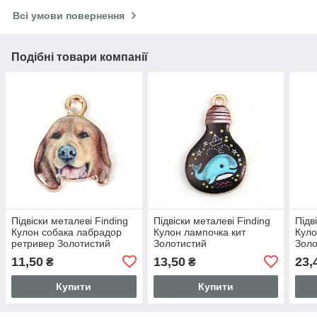
Всі умови повернення
Подібні товари компанії
Підвіски металеві Finding
Підвіски металеві Finding
Підв
Кулон собака лабрадор
Кулон лампочка кит
Куло
ретривер Золотистий
Золотистий
Золо
коричнева емаль 18 мм x
різнокольорова емаль 28
черв
11,50
13,50
23,
₴
₴
14 мм
мм x 17 мм
мм
Купити
Купити