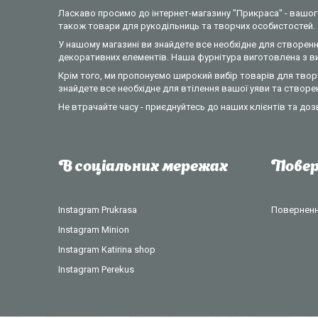
Ласкаво просимо до інтернет-магазину "Прикраса" - вашого
також товари для рукодільниць та творчих особистостей.
У нашому магазині ви знайдете все необхідне для створення
декоративних елементів. Наша фурнітура виготовлена з вик
Крім того, ми пропонуємо широкий вибір товарів для творч
знайдете все необхідне для втілення вашої уяви та створе
Не втрачайте часу - приєднуйтесь до наших клієнтів та доз
В соціальних мережах
Повер
Instagram Prukrasa
Повернення
Instagram Minion
Instagram Katirina shop
Instagram Perekus