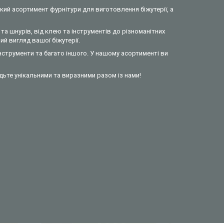
кий асортимент фурнітури для виготовлення біжутерії, а
та шнурів, від клею та інструментів до різноманітних
й вигляд вашої біжутерії.
інструменти та багато іншого. У нашому асортименті ви
удьте унікальними та виразними разом із нами!