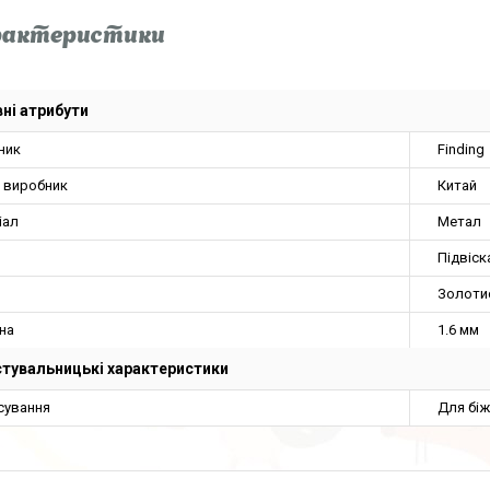
рактеристики
ні атрибути
ник
Finding
а виробник
Китай
іал
Метал
Підвіск
Золоти
на
1.6 мм
тувальницькі характеристики
сування
Для біж