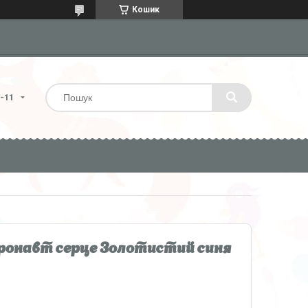
Кошик
4-11
тронавт серце Золотистий синя