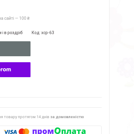
а сайті — 100 ₴
 і в роздріб
Код:
xcp-63
я товару протягом 14 днів
за домовленістю