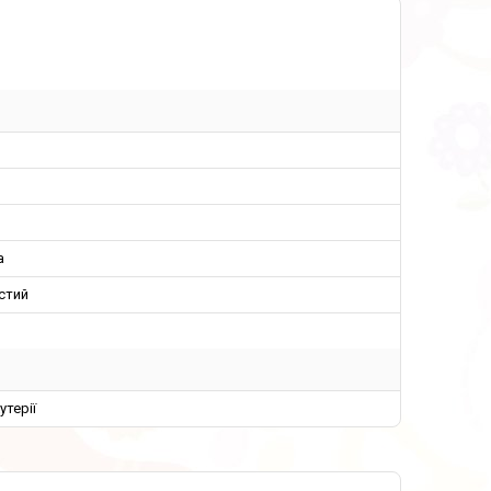
а
стий
утерії