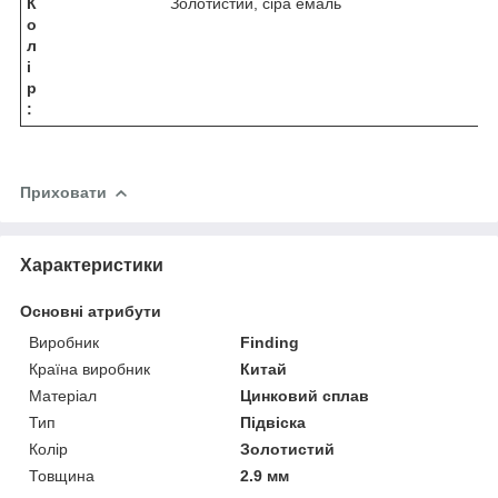
К
Золотистий, сіра емаль
о
л
і
р
:
Приховати
Характеристики
Основні атрибути
Виробник
Finding
Країна виробник
Китай
Матеріал
Цинковий сплав
Тип
Підвіска
Колір
Золотистий
Товщина
2.9 мм