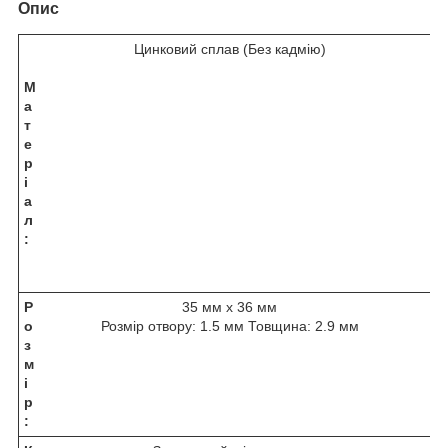
Опис
Цинковий сплав (Без кадмію)
М
а
т
е
р
і
а
л
:
Р
35 мм x 36 мм
о
Розмір отвору: 1.5 мм Товщина: 2.9 мм
з
м
і
р
: