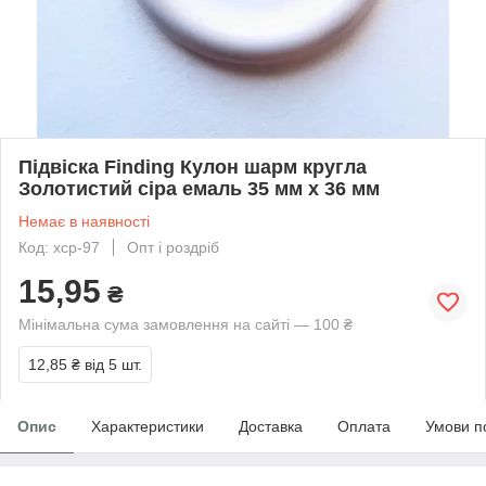
Підвіска Finding Кулон шарм кругла
Золотистий сіра емаль 35 мм x 36 мм
Немає в наявності
Код: xcp-97
Опт і роздріб
15,95
₴
Мінімальна сума замовлення на сайті — 100 ₴
12,85 ₴
від 5 шт.
Опис
Характеристики
Доставка
Оплата
Умови п