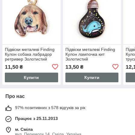
Підвіски металеві Finding
Підвіски металеві Finding
Підв
Кулон собака лабрадор
Кулон лампочка кит
Куло
ретривер Золотистий
Золотистий
трус
коричнева емаль 18 мм x
різнокольорова емаль 28
осно
11,50
13,50
12,
₴
₴
14 мм
мм x 17 мм
x 1
Купити
Купити
Про нас
97% позитивних з 578 відгуків за рік
Працює з 25.11.2013
м. Сміла
вул. Перемоги 14, Сміла, Україна