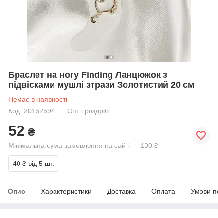
Браслет на ногу Finding Ланцюжок з
підвісками мушлі зтрази Золотистий 20 см
Немає в наявності
Код: 20162594
Опт і роздріб
52
₴
Мінімальна сума замовлення на сайті — 100 ₴
40 ₴
від 5 шт.
Опис
Характеристики
Доставка
Оплата
Умови п