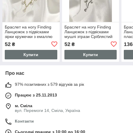
Браслет на ногу Finding
Браслет на ногу Finding
Брас
Ланцюжок з підвісками
Ланцюжок з підвісками
Ланц
зірки кружечки з емаллю
мушлі зтрази Сріблястий
плас
Золотистий білий 20 см
20 см
Нерж
52
52
136
₴
₴
Купити
Купити
Про нас
97% позитивних з 579 відгуків за рік
Працює з 25.11.2013
м. Сміла
вул. Перемоги 14, Сміла, Україна
Контакти
Сьогодні працює з 10:00 до 16:00