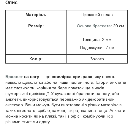
Опис
Матеріал:
Цинковий сплав
Розмір:
Основа браслета
: 20 см
Товщина: 2 мм
Подовжувач: 7 см
Колір:
Золото
Браслет
на ногу
— це
ювелірна прикраса
, яку носять
навколо щиколотки або на іншій частині ноги. Історія анклетів
має тисячолітні коріння та бере початок ще з часів
шумерської цивілізації. У сучасності браслети на ногу, або
анклети, використовуються переважно як декоративний
аксесуар. Вони можуть бути виготовлені з різних матеріалів,
таких як золото, срібло, камені, шкіра, тканина тощо. Анклети
можна носити як на пляжі, так і в офісі, комбінуючи їх з
різними стилями одягу