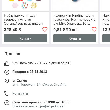
Набір намистин для
Намистини Finding Круглі
Нами
творчості Finding
пластикові Різні кольори 8
Find
Органайзер пластикові і
мм Мікс Упаковка 10 шт
перл
скляні намистини 6мм
коль
328,40
9,81
13,
₴
₴/10 шт.
ронделі розділювачі Різні
Ціна
кольори 360 шт
Купити
Купити
Про нас
97% позитивних з 577 відгуків за рік
Працює з 25.11.2013
м. Сміла
вул. Перемоги 14, Сміла, Україна
Контакти
Сьогодні працює з 10:00 до 16:00
Показати весь графік роботи