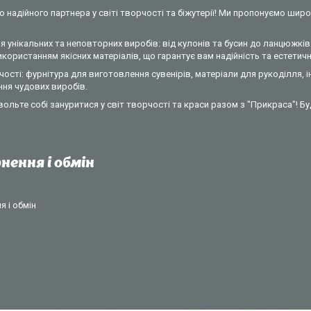
 надійного партнера у світі творчості та біжутерії! Ми пропонуємо широ
 унікальних та неповторних виробів: від кулонів та бусин до ланцюжків 
ористанням якісних матеріалів, що гарантує вам надійність та естетични
ості: фурнітура для виготовлення сувенірів, матеріали для рукоділля, 
ння чудових виробів.
вольте собі зануритися у світ творчості та краси разом з "Прикраса"! Б
нення і обмін
 і обмін