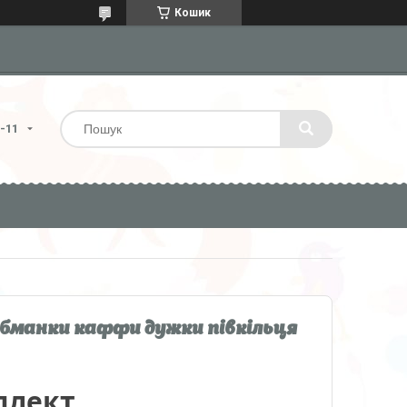
Кошик
4-11
обманки каффи дужки півкільця
плект