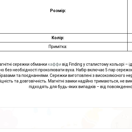
Розмір:
Колір:
Примітка:
гнітні сережки обманки
каффи
від Finding у сталистому кольорі – 
но без необхідності проколювати вуха. Набір включає 5 пар сережо
бразами та поєднаннями. Сережки виготовлені з високоякісного не
іцність та довговічність. Магнітні замки надійно тримаються, не в
підходять для будь-яких випадків – від повсякденно