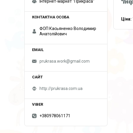
Інтернет-маркет "Прикраса"
Інф
Ціна:
ФОП Касьяненко Володимир
Анатолійович
prukrasa.work@gmail.com
http://prukrasa.com.ua
+380978061171