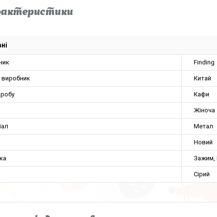
рактеристики
ні
ник
Finding
а виробник
Китай
иробу
Кафи
Жіноча
іал
Метал
Новий
ка
Зажим, 
Сірий