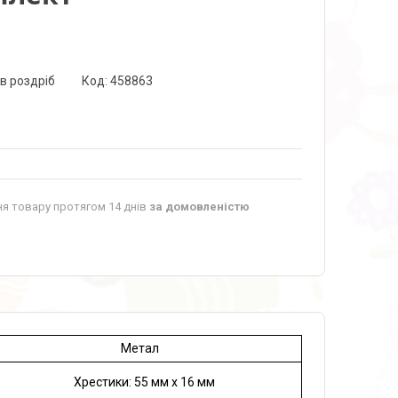
 в роздріб
Код:
458863
я товару протягом 14 днів
за домовленістю
Метал
Хрестики: 55 мм х 16 мм