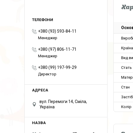
Ха
Основ
+380 (93) 593-84-11
Менеджер
Вироб
Країн
+380 (97) 806-11-71
Менеджер
Вид в
+380 (99) 197-99-29
Стать
Директор
Матер
Стан
Застіб
вул. Перемоги 14, Сміла,
Україна
Колір