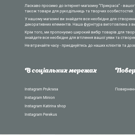
Ласкаво просимо до інтернет-магазину "Прикраса" - вашого
також товари для рукодільниць та творчих особистостей.
У нашому магазині ви знайдете все необхідне для створення
декоративних елементів. Наша фурнітура виготовлена з вик
Крім того, ми пропонуємо широкий вибір товарів для творч
знайдете все необхідне для втілення вашої уяви та створе
Не втрачайте часу - приєднуйтесь до наших клієнтів та доз
В соціальних мережах
Повер
Instagram Prukrasa
Повернення
Instagram Minion
Instagram Katirina shop
Instagram Perekus