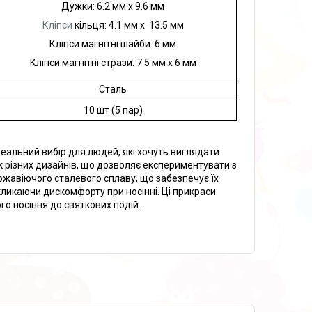
Дужки: 6.2 мм х 9.6 мм
Кліпси
кільця: 4.1 мм х 13.5 мм
Кліпси магнітні шайби: 6 мм
Кліпси магнітні стрази: 7.5 мм х 6 мм
Сталь
10 шт (5 пар)
ідеальний вибір для людей, які хочуть виглядати
к різних дизайнів, що дозволяє експериментувати з
ржавіючого сталевого сплаву, що забезпечує їх
икликаючи дискомфорту при носінні. Ці прикраси
го носіння до святкових подій.