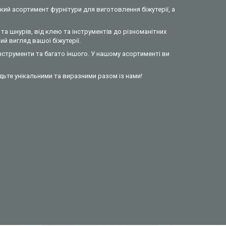
кий асортимент фурнітури для виготовлення біжутерії, а
та шнурів, від клею та інструментів до різноманітних
й вигляд вашої біжутерії.
інструменти та багато іншого. У нашому асортименті ви
удьте унікальними та виразними разом із нами!