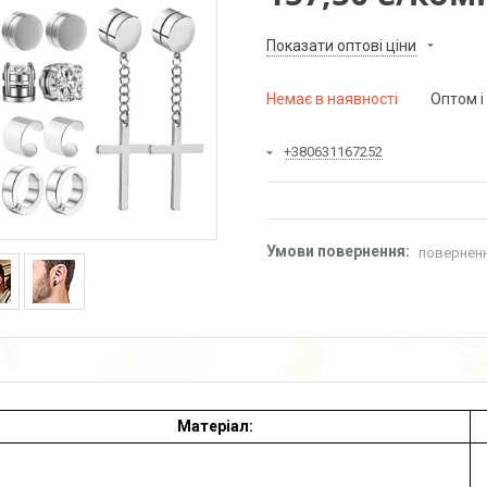
Показати оптові ціни
Немає в наявності
Оптом і
+380631167252
поверненн
Матеріал: