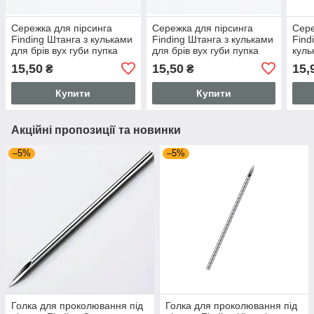
Сережка для пірсинга
Сережка для пірсинга
Сере
Finding Штанга з кульками
Finding Штанга з кульками
Find
для брів вух губи пупка
для брів вух губи пупка
куль
язика хірургічна сталь
язика хірургічна сталь
пупк
15,50
15,50
15,
₴
₴
316L Сталистий 25мм x
316L Сталистий 28мм x
316L
5мм Pr00207
5мм Pr00208
мм
Купити
Купити
Акційні пропозиції та новинки
–5%
–5%
Голка для проколювання під
Голка для проколювання під