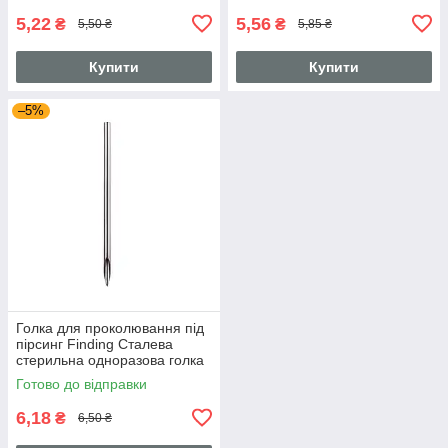
5,22
5,56
₴
₴
5,50 ₴
5,85 ₴
Купити
Купити
–5%
Голка для проколювання під
пірсинг Finding Сталева
стерильна одноразова голка
12G Сталистий 2 мм
Готово до відправки
6,18
₴
6,50 ₴