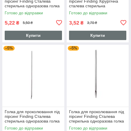
пірсинг Finding Сталева
пірсинг Finding Хірургічна
стерильна одноразова голка
сталева стерильна
16G Сталистий 1.2 мм
одноразова голка 17G
Готово до відправки
Готово до відправки
Сталистий 1.1 мм
5,22
3,52
₴
₴
5,50 ₴
3,70 ₴
Купити
Купити
–5%
–5%
Голка для проколювання під
Голка для проколювання під
пірсинг Finding Сталева
пірсинг Finding Сталева
стерильна одноразова голка
стерильна одноразова голка
20G Сталистий 0.8 мм
18G Сталистий 1 мм
Готово до відправки
Готово до відправки