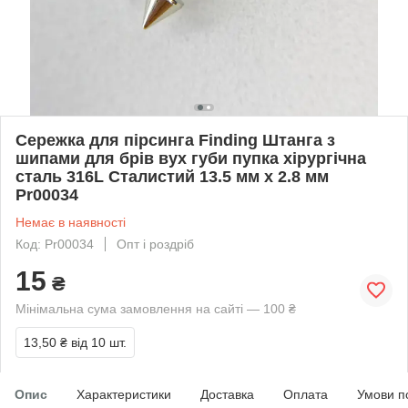
Сережка для пірсинга Finding Штанга з
шипами для брів вух губи пупка хірургічна
сталь 316L Сталистий 13.5 мм x 2.8 мм
Pr00034
Немає в наявності
Код: Pr00034
Опт і роздріб
15
₴
Мінімальна сума замовлення на сайті — 100 ₴
13,50 ₴
від 10 шт.
Опис
Характеристики
Доставка
Оплата
Умови п