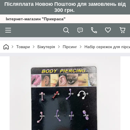
Післяплата Новою Поштою для замовлень від
300 грн.
Інтернет-магазин "Прикраса"
Товари
Біжутерія
Пірсинг
Набір сережок для пірс