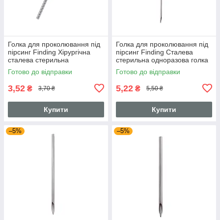
Голка для проколювання під
Голка для проколювання під
пірсинг Finding Хірургічна
пірсинг Finding Сталева
сталева стерильна
стерильна одноразова голка
одноразова голка 17G
20G Сталистий 0.8 мм
Готово до відправки
Готово до відправки
Сталистий 1.1 мм
3,52
5,22
₴
₴
3,70 ₴
5,50 ₴
Купити
Купити
–5%
–5%