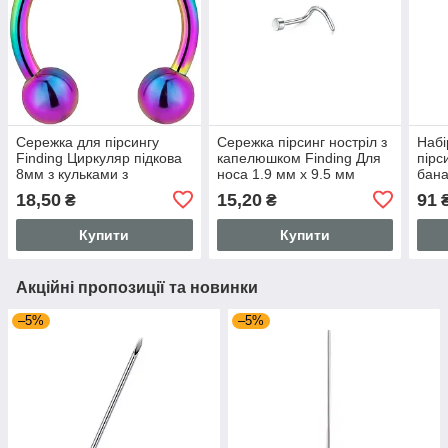
Сережка для пірсингу
Сережка пірсинг ностріл з
Набі
Finding Циркуляр підкова
капелюшком Finding Для
пірс
8мм з кульками з
носа 1.9 мм х 9.5 мм
бана
хірургічної сталі 316L для
нержавіюча сталь 316L
септ
18,50
15,20
91
₴
₴
брів губ Різнокольоровий
Сталистий Pr00243
стал
10мм x 3мм
44м
Купити
Купити
Акційні пропозиції та новинки
–5%
–5%