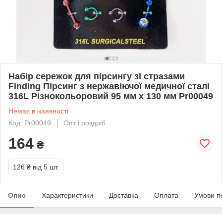
Набір сережок для пірсингу зі стразами
Finding Пірсинг з нержавіючої медичної сталі
316L Різнокольоровий 95 мм x 130 мм Pr00049
Немає в наявності
Код: Pr00049
Опт і роздріб
164
₴
126 ₴
від 5 шт.
Опис
Характеристики
Доставка
Оплата
Умови п