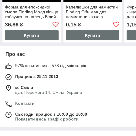
Форма для епоксидної
Капелюшки для намистин
Фурн
смоли Finding Молд кільце
Finding Обнімач для
кінц
каблучка на палець Білий
намистини квітка з
для 
Силіконовий 24 мм x 24
отворами Сріблястий 6 мм
мм x
36,86
0,15
1,1
₴
₴
мм Розмір 16
YW0001-70S
Купити
Купити
Про нас
97% позитивних з 578 відгуків за рік
Працює з 25.11.2013
м. Сміла
вул. Перемоги 14, Сміла, Україна
Контакти
Сьогодні працює з 10:00 до 16:00
Показати весь графік роботи