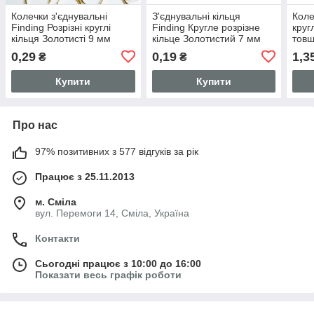
Колечки з'єднувальні
З'єднувальні кільця
Коле
Finding Розрізні круглі
Finding Кругле розрізне
круг
кільця Золотисті 9 мм
кільце Золотистий 7 мм
тов
діаметр
Нату
0,29
0,19
1,3
₴
₴
Купити
Купити
Про нас
97% позитивних з 577 відгуків за рік
Працює з 25.11.2013
м. Сміла
вул. Перемоги 14, Сміла, Україна
Контакти
Сьогодні працює з 10:00 до 16:00
Показати весь графік роботи