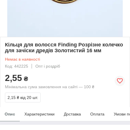
Кільця для волосся Finding Розрізне колечко
для зачіски дредів Золотистий 16 мм
Немає в наявності
Код: 442225
Опт і роздріб
2,55
₴
Мінімальна сума замовлення на сайті — 100 ₴
2,15 ₴
від 20 шт.
Опис
Характеристики
Доставка
Оплата
Умови п