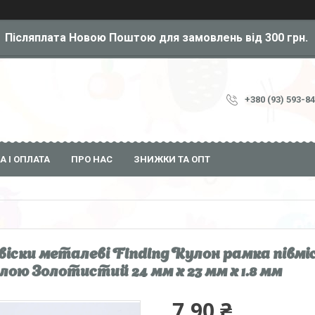
Післяплата Новою Поштою для замовлень від 300 грн.
+380 (93) 593-8
А І ОПЛАТА
ПРО НАС
ЗНИЖКИ ТА ОПТ
віски металеві Finding Кулон рамка півміс
лою Золотистий 24 мм x 23 мм х 1.8 мм
7,90 ₴