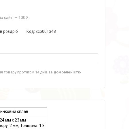
а сайті — 100 ₴
 в роздріб
Код:
xcp001348
я товару протягом 14 днів
за домовленістю
инковий сплав
24 мм x 23 мм
вору: 2 мм, Товщина: 1.8