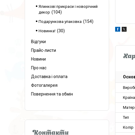
Ялинкові прикраси і новорічний
104
декор
154
Подарункова упаковка
30
Новинка!
Відгуки
Прайс-листи
Ха
Новини
Про нас
Доставка і оплата
Основ
Фотогалерея
Вироб
Повернення та обмін
Країн
Матер
Тип
Колір
Контакти