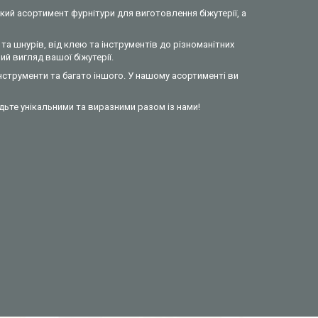
кий асортимент фурнітури для виготовлення біжутерії, а
та шнурів, від клею та інструментів до різноманітних
й вигляд вашої біжутерії.
інструменти та багато іншого. У нашому асортименті ви
удьте унікальними та виразними разом із нами!