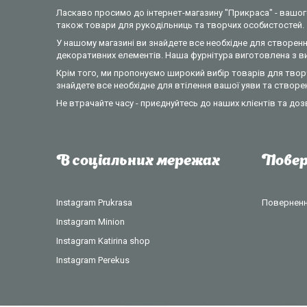
Ласкаво просимо до інтернет-магазину "Прикраса" - вашого
також товари для рукодільниць та творчих особистостей.
У нашому магазині ви знайдете все необхідне для створення
декоративних елементів. Наша фурнітура виготовлена з вик
Крім того, ми пропонуємо широкий вибір товарів для творч
знайдете все необхідне для втілення вашої уяви та створе
Не втрачайте часу - приєднуйтесь до наших клієнтів та доз
В соціальних мережах
Повер
Instagram Prukrasa
Повернення
Instagram Minion
Instagram Katirina shop
Instagram Perekus