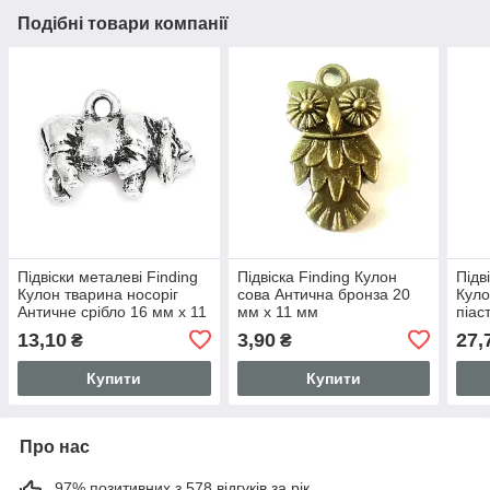
Подібні товари компанії
Підвіски металеві Finding
Підвіска Finding Кулон
Підв
Кулон тварина носоріг
сова Антична бронза 20
Куло
Античне срібло 16 мм x 11
мм x 11 мм
піас
мм
сріб
13,10
3,90
27,
₴
₴
мм 
Купити
Купити
Про нас
97% позитивних з 578 відгуків за рік