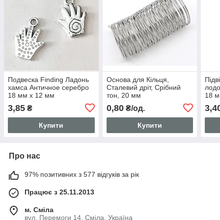
Подвеска Finding Ладонь
Основа для Кільця,
Підв
хамса Античное серебро
Сталевий дріт, Срібний
лодо
18 мм x 12 мм
тон, 20 мм
18 м
3,85
0,80
3,4
₴
₴/од.
Купити
Купити
Про нас
97% позитивних з 577 відгуків за рік
Працює з 25.11.2013
м. Сміла
вул. Перемоги 14, Сміла, Україна