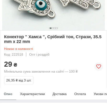
Конектор " Хамса ", Срібний тон, Стрази, 35.5
mm x 22 mm
Немає в наявності
Код: 222518
Опт і роздріб
29
₴
Мінімальна сума замовлення на сайті — 100 ₴
26,35 ₴
від 3 шт.
Опис
Характеристики
Доставка
Оплата
Умови п