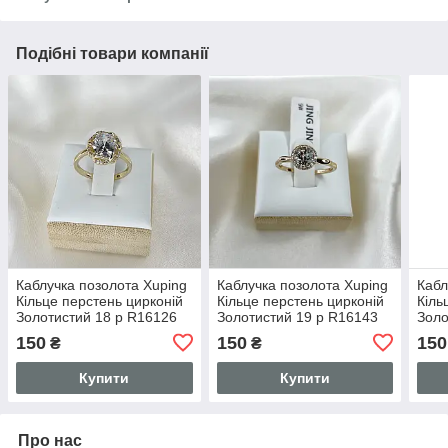
Подібні товари компанії
Каблучка позолота Xuping
Каблучка позолота Xuping
Кабл
Кільце перстень цирконій
Кільце перстень цирконій
Кіль
Золотистий 18 р R16126
Золотистий 19 р R16143
Золо
150
150
150
₴
₴
Купити
Купити
Про нас