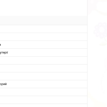
а
утерії
орий