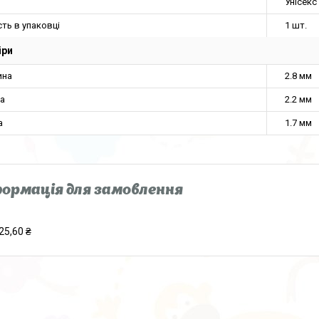
Унісекс
сть в упаковці
1 шт.
іри
ина
2.8 мм
а
2.2 мм
а
1.7 мм
ормація для замовлення
25,60 ₴