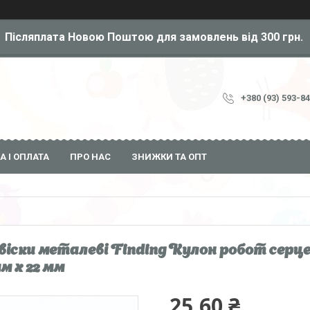
Післяплата Новою Поштою для замовлень від 300 грн.
+380 (93) 593-8
А І ОПЛАТА
ПРО НАС
ЗНИЖКИ ТА ОПТ
віски металеві Finding Кулон робот серц
мм x 22 мм
25,60 ₴