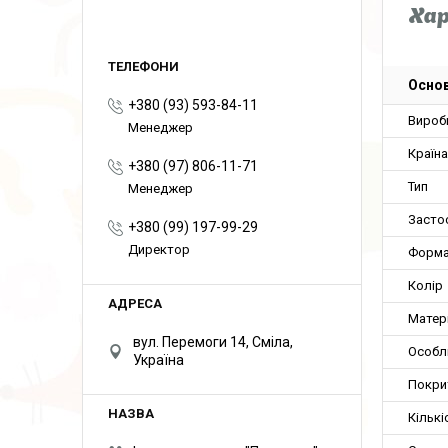
Ха
Основ
+380 (93) 593-84-11
Вироб
Менеджер
Країн
+380 (97) 806-11-71
Тип
Менеджер
Засто
+380 (99) 197-99-29
Директор
Форма
Колір
Матер
вул. Перемоги 14, Сміла,
Особл
Україна
Покри
Кількі