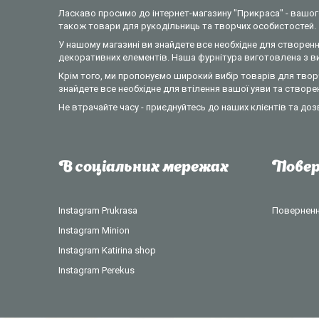
Ласкаво просимо до інтернет-магазину "Прикраса" - вашого
також товари для рукодільниць та творчих особистостей.
У нашому магазині ви знайдете все необхідне для створення
декоративних елементів. Наша фурнітура виготовлена з вик
Крім того, ми пропонуємо широкий вибір товарів для творч
знайдете все необхідне для втілення вашої уяви та створе
Не втрачайте часу - приєднуйтесь до наших клієнтів та доз
В соціальних мережах
Повер
Instagram Prukrasa
Повернення
Instagram Minion
Instagram Katirina shop
Instagram Perekus