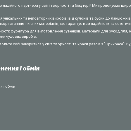
 надійного партнера у світі творчості та біжутерії! Ми пропонуємо широ
 унікальних та неповторних виробів: від кулонів та бусин до ланцюжків 
ористанням якісних матеріалів, що гарантує вам надійність та естетични
ості: фурнітура для виготовлення сувенірів, матеріали для рукоділля, 
ння чудових виробів.
вольте собі зануритися у світ творчості та краси разом з "Прикраса"! Б
нення і обмін
 і обмін