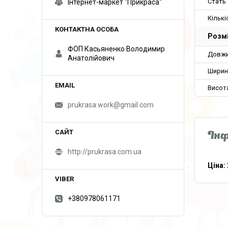
Стать
Інтернет-маркет "Прикраса"
Кількі
Розм
ФОП Касьяненко Володимир
Довж
Анатолійович
Ширин
Висот
prukrasa.work@gmail.com
Інф
http://prukrasa.com.ua
Ціна:
+380978061171