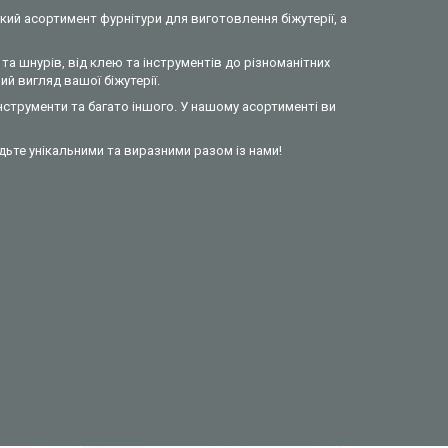
кий асортимент фурнітури для виготовлення біжутерії, а
та шнурів, від клею та інструментів до різноманітних
й вигляд вашої біжутерії.
інструменти та багато іншого. У нашому асортименті ви
удьте унікальними та виразними разом із нами!