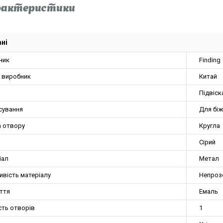
рактеристики
ні
ник
Finding
а виробник
Китай
Підвіск
сування
Для біж
 отвору
Кругла
Сірий
іал
Метал
ивість матеріалу
Непроз
ття
Емаль
сть отворів
1