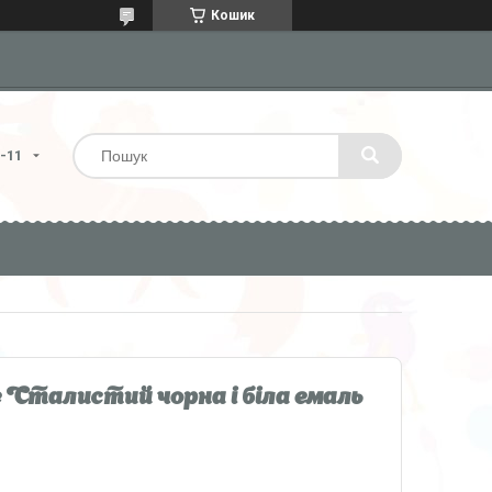
Кошик
4-11
е Сталистий чорна і біла емаль