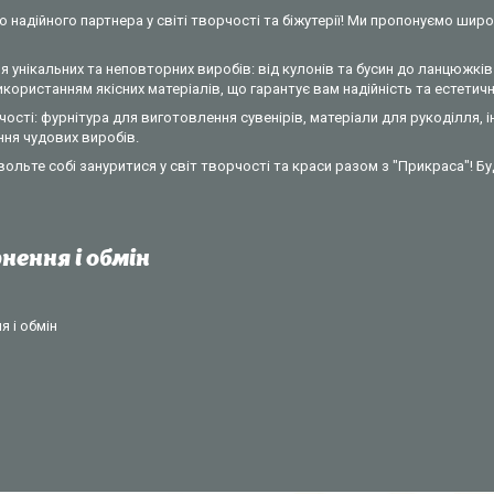
 надійного партнера у світі творчості та біжутерії! Ми пропонуємо широ
 унікальних та неповторних виробів: від кулонів та бусин до ланцюжків 
ористанням якісних матеріалів, що гарантує вам надійність та естетични
ості: фурнітура для виготовлення сувенірів, матеріали для рукоділля, 
ння чудових виробів.
вольте собі зануритися у світ творчості та краси разом з "Прикраса"! Б
нення і обмін
 і обмін