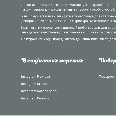
Ласкаво просимо до інтернет-магазину "Прикраса" - вашого
також товари для рукодільниць та творчих особистостей.
У нашому магазині ви знайдете все необхідне для створення
декоративних елементів. Наша фурнітура виготовлена з вик
Крім того, ми пропонуємо широкий вибір товарів для творч
знайдете все необхідне для втілення вашої уяви та створе
Не втрачайте часу - приєднуйтесь до наших клієнтів та доз
В соціальних мережах
Повер
Instagram Prukrasa
Повернення
Instagram Minion
Instagram Katirina shop
Instagram Perekus