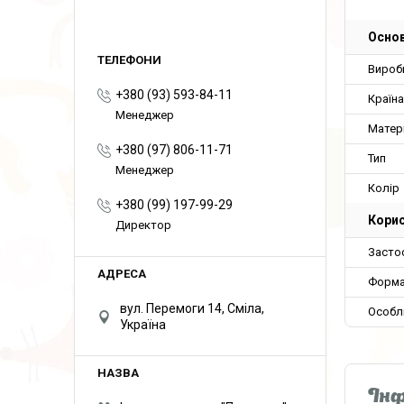
Основ
Вироб
+380 (93) 593-84-11
Країн
Менеджер
Матер
+380 (97) 806-11-71
Тип
Менеджер
Колір
+380 (99) 197-99-29
Корис
Директор
Засто
Форма
вул. Перемоги 14, Сміла,
Особл
Україна
Інф