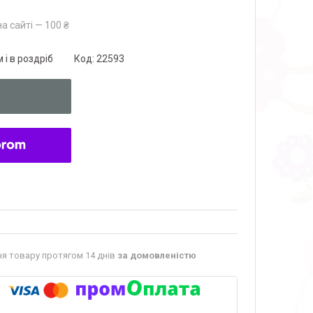
а сайті — 100 ₴
 і в роздріб
Код:
22593
я товару протягом 14 днів
за домовленістю