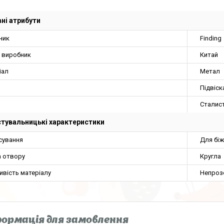
ні атрибути
ник
Finding
а виробник
Китай
іал
Метал
Підвіск
Сталис
тувальницькі характеристики
сування
Для біж
 отвору
Кругла
ивість матеріалу
Непроз
ормація для замовлення