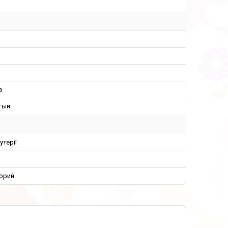
а
тый
утерії
орий