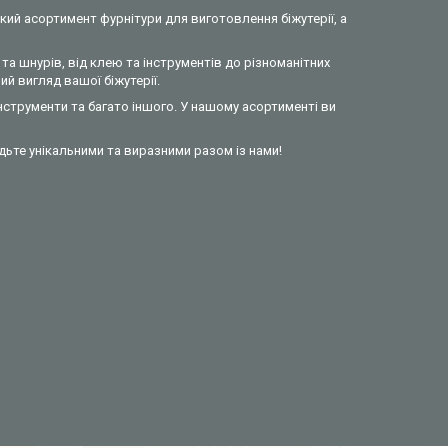
кий асортимент фурнітури для виготовлення біжутерії, а
та шнурів, від клею та інструментів до різноманітних
й вигляд вашої біжутерії.
інструменти та багато іншого. У нашому асортименті ви
удьте унікальними та виразними разом із нами!