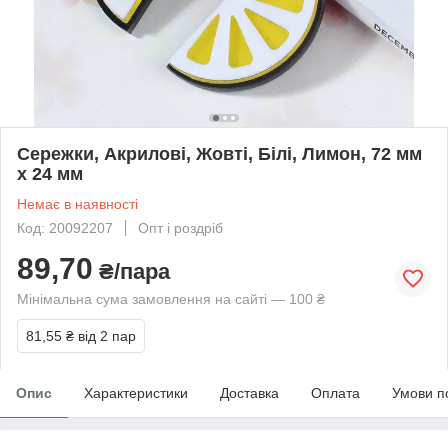
Сережки, Акрилові, Жовті, Білі, Лимон, 72 мм
x 24 мм
Немає в наявності
Код: 20092207
Опт і роздріб
89,70
₴/пара
Мінімальна сума замовлення на сайті — 100 ₴
81,55 ₴
від 2 пар
Опис
Характеристики
Доставка
Оплата
Умови п