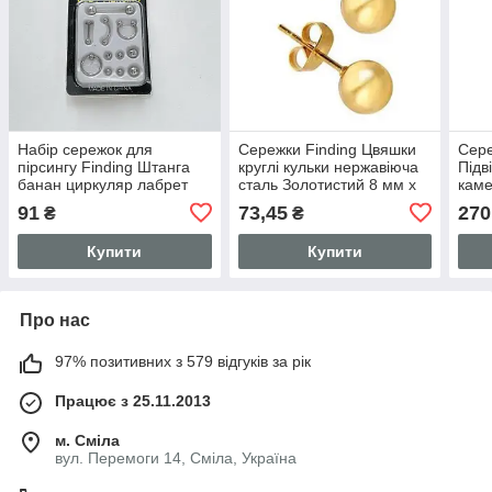
Набір сережок для
Сережки Finding Цвяшки
Сере
пірсингу Finding Штанга
круглі кульки нержавіюча
Підв
банан циркуляр лабрет
сталь Золотистий 8 мм x
каме
септум з нержавіючої
17 мм
24 
91
73,45
270
₴
₴
сталі 316L Сталистий
44мм x 35мм 26703
Купити
Купити
Про нас
97% позитивних з 579 відгуків за рік
Працює з 25.11.2013
м. Сміла
вул. Перемоги 14, Сміла, Україна