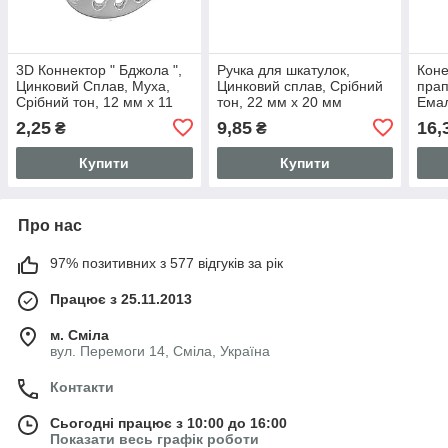
3D Коннектор " Бджола ",
Ручка для шкатулок,
Коне
Цинковий Сплав, Муха,
Цинковий сплав, Срібний
прап
Срібний тон, 12 мм x 11
тон, 22 мм x 20 мм
Емал
мм
Сріб
2,25
9,85
16,
₴
₴
24 м
Купити
Купити
Про нас
97% позитивних з 577 відгуків за рік
Працює з 25.11.2013
м. Сміла
вул. Перемоги 14, Сміла, Україна
Контакти
Сьогодні працює з 10:00 до 16:00
Показати весь графік роботи