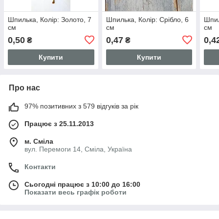
Шпилька, Колір: Золото, 7
Шпилька, Колір: Срібло, 6
Шпил
см
см
см
0,50
0,47
0,4
₴
₴
Купити
Купити
Про нас
97% позитивних з 579 відгуків за рік
Працює з 25.11.2013
м. Сміла
вул. Перемоги 14, Сміла, Україна
Контакти
Сьогодні працює з 10:00 до 16:00
Показати весь графік роботи