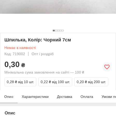
Шпилька, Колір: Чорний 7см
Немає в наявності
Код: 719002
Опт і роздріб
0,30
₴
Мінімальна сума замовлення на сайті — 100 ₴
0,28 ₴
від 10 шт.
0,22 ₴
від 100 шт.
0,20 ₴
від 200 шт.
Опис
Характеристики
Доставка
Оплата
Умови п
Опис