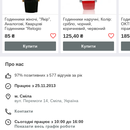
Годинники жіночі, "Якір",
Годинники наручні, Колір:
Годи
Аналогові, Кварцові
срібло, чорний,
OKTI
Годинники "Relogio
коричневий, червоний
піра
feminino".
ремінець, Пірамідальне
квіт
85
125,40
185
₴
₴
скло циферблата, Стрази
квар
шкір
Купити
Купити
Про нас
97% позитивних з 577 відгуків за рік
Працює з 25.11.2013
м. Сміла
вул. Перемоги 14, Сміла, Україна
Контакти
Сьогодні працює з 10:00 до 16:00
Показати весь графік роботи