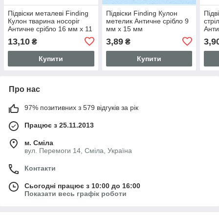
Підвіски металеві Finding
Підвіски Finding Кулон
Підв
Кулон тварина носоріг
метелик Античне срібло 9
стрі
Античне срібло 16 мм x 11
мм x 15 мм
Анти
мм
мм
13,10
3,89
3,9
₴
₴
Купити
Купити
Про нас
97% позитивних з 579 відгуків за рік
Працює з 25.11.2013
м. Сміла
вул. Перемоги 14, Сміла, Україна
Контакти
Сьогодні працює з 10:00 до 16:00
Показати весь графік роботи