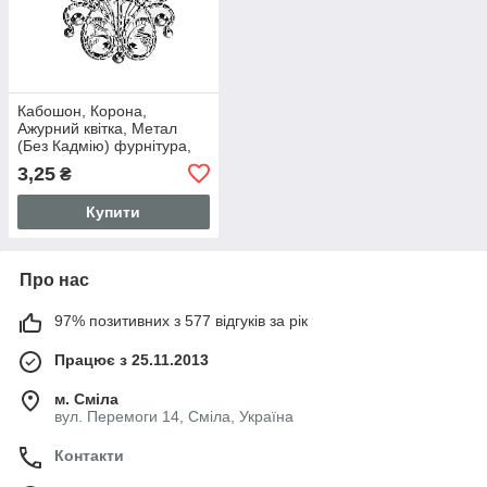
Кабошон, Корона,
Ажурний квітка, Метал
(Без Кадмію) фурнітура,
Срібний тон, З візерунком,
3,25
₴
48 мм x 35 мм
Купити
Про нас
97% позитивних з 577 відгуків за рік
Працює з 25.11.2013
м. Сміла
вул. Перемоги 14, Сміла, Україна
Контакти