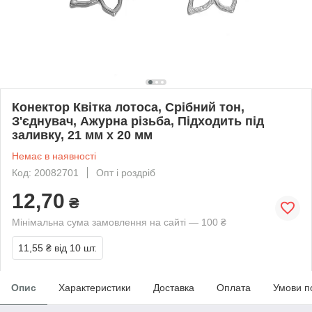
Конектор Квітка лотоса, Срібний тон,
З'єднувач, Ажурна різьба, Підходить під
заливку, 21 мм x 20 мм
Немає в наявності
Код: 20082701
Опт і роздріб
12,70
₴
Мінімальна сума замовлення на сайті — 100 ₴
11,55 ₴
від 10 шт.
Опис
Характеристики
Доставка
Оплата
Умови п